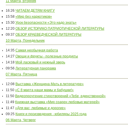
11 Марта, Вторник
16:26
ЧИТАЕМ ДЕТЯМ КНИГУ
15:58
«Мир без наркотиков»
15:30
Урок безопасности «Это надо знать»
12:20
ОБЗОР ИСТОРИКО ПАТРИОТИЧЕСКОЙ ЛИТЕРАТУРЫ
09:37
ОБЗОР КРАЕВЕДЧЕСКОЙ ЛИТЕРАТУРЫ
10 Марта, Понедельник
14:35
Самая необычная работа
14:27
Овощи и фрукты - полезные продукты
14:18
Мой ласковый и нежный зверь
09:56
Литературная панорама
07 Марта, Пятница
12:08
Выставка «Женщина-Мать в литературе»
11:50
«С 8 марта наши мамы и бабушки!»
11:50
Видеопрочтение стихотворений «Тебе, единственной»
11:49
Книжная выставка «Мир озарен любовью матерей»
11:47
«Для вас, любимые и дорогие»
09:25
Книги и произведения - юбиляры 2025 года
06 Марта, Четверг