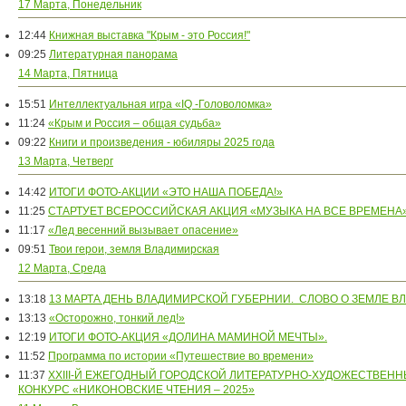
17 Марта, Понедельник
12:44
Книжная выставка "Крым - это Россия!"
09:25
Литературная панорама
14 Марта, Пятница
15:51
Интеллектуальная игра «IQ -Головоломка»
11:24
«Крым и Россия – общая судьба»
09:22
Книги и произведения - юбиляры 2025 года
13 Марта, Четверг
14:42
ИТОГИ ФОТО-АКЦИИ «ЭТО НАША ПОБЕДА!»
11:25
СТАРТУЕТ ВСЕРОССИЙСКАЯ АКЦИЯ «МУЗЫКА НА ВСЕ ВРЕМЕНА
11:17
«Лед весенний вызывает опасение»
09:51
Твои герои, земля Владимирская
12 Марта, Среда
13:18
13 МАРТА ДЕНЬ ВЛАДИМИРСКОЙ ГУБЕРНИИ. СЛОВО О ЗЕМЛЕ В
13:13
«Осторожно, тонкий лед!»
12:19
ИТОГИ ФОТО-АКЦИЯ «ДОЛИНА МАМИНОЙ МЕЧТЫ».
11:52
Программа по истории «Путешествие во времени»
11:37
XXIII-Й ЕЖЕГОДНЫЙ ГОРОДСКОЙ ЛИТЕРАТУРНО-ХУДОЖЕСТВЕНН
КОНКУРС «НИКОНОВСКИЕ ЧТЕНИЯ – 2025»