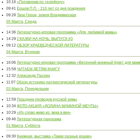
10:16
«Поговорим по телефону»
09:41
Ершов П.П. - 210 лет со дня рождения
09:28
Твои Герои, земля Владимирская
05 Марта, Среда
14:36
Литературно-игровая программа «Для любимой мамы»
14:29
СКАЗКИ НА НОЧЬ. ВЫПУСК 63
09:12
ОБЗОР КРАЕВЕДЧЕСКОЙ ЛИТЕРАТУРЫ
04 Марта, Вторник
16:06
Литературно-игровая программа «Весенний книжный букет для ма
15:59
ЧИТАЕМ ДЕТЯМ КНИГУ
12:32
Александр Пасхин
11:07
Обзор историко-патриотической литературы
03 Марта, Понедельник
12:59
Праздник проводов русской зимы
10:34
ФОТО-АКЦИЯ «ДОЛИНА МАМИНОЙ МЕЧТЫ»
10:29
«Их слово живо из века в век»
09:46
Литературная панорама
01 Марта, Суббота
09:30
Книжная выставка «Такие разные кошки»