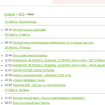
Главная
»
2025
»
Март
31 Марта, Понедельник
09:14
Литературная панорама
29 Марта, Суббота
09:16
Литературно-музыкальная композиция «Сто часов счастья»
28 Марта, Пятница
13:44
Под созвездием Гагарина
11:53
КНИЖНАЯ ЛЕТОПИСЬ ПОБЕДЫ. 27 МАРТА 1944 ГОДА – ВСТУПЛЕ
11:53
КНИЖНАЯ ЛЕТОПИСЬ ПОБЕДЫ. 26 МАРТА 1944 ГОДА – ДЕНЬ ВЫ
11:07
ГОРОД-ГЕРОЙ СЕВАСТОПОЛЬ
10:58
Книги и произведения - юбиляры 2025 года
10:34
«Наши любимые стихи»
10:00
Тушнова В.М. -110 лет со дня рождения
27 Марта, Четверг
11:42
Литературный квест «На острове книжных сокровищ»
09:57
Блистательный мир театра