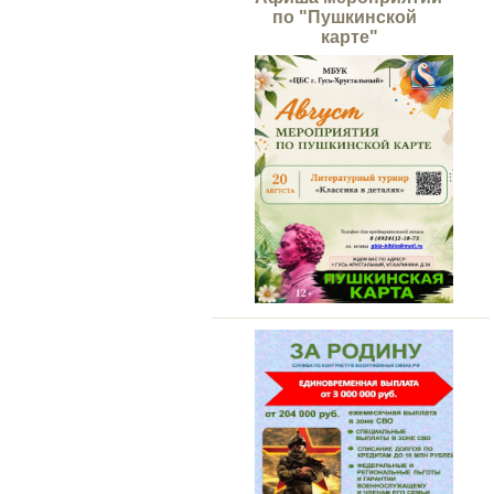
по "Пушкинской
карте"