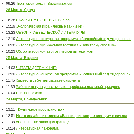
09:26
Твои герои, земля Владимирская
26 Марта, Среда
16:28
СКАЗКИ НА НОЧЬ. ВЫПУСК 65
15:19
Экологическая игра «Лесные тайнички»
13:23
ОБЗОР КРАЕВЕДЧЕСКОЙ ЛИТЕРАТУРЫ
12:19
Литературно-конкурсная программа «Волшебный сад Андерсена»
10:38
Литературно-музыкальная гостиная «Навстречу счастью»
10:23
Обзор историко-патриотической литературы
25 Марта, Вторник
14:03
ЧИТАЕМ ДЕТЯМ КНИГУ
12:30
Литературно-конкурсная программа «Волшебный сад Андерсена»
11:45
Как вести себя при захвате самолета
11:35
Работники культуры отмечают профессиональный праздник
10:04
Елена Ёлохова
24 Марта, Понедельник
13:11
«Культурное пространство»
12:51
Итоги онлайн-викторины «Ваш подвиг жив, неповторим и вечен»
11:38
«Болезнь, не знающая границ»
10:14
Литературная панорама