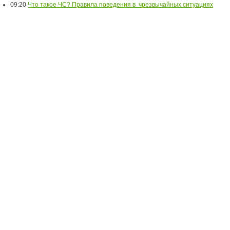
09:20
Что такое ЧС? Правила поведения в чрезвычайных ситуациях