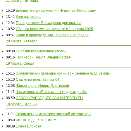
21 Марта, Пятница
15:19
Библиотечная экскурсия «Чудесный Книгоград»
13:41
Конкурс чтецов
12:34
Празднование Всемирного дня поэзии
10:52
Сбор за рекламу в интернете с 1 апреля 2025
09:57
Книги и произведения - юбиляры 2025 года
20 Марта, Четверг
09:38
«Поэзии возвышенное слово»
09:16
Твои герои, земля Владимирская
19 Марта, Среда
15:15
Экологический калейдоскоп «Лес – зеленое чудо Земли»
15:10
Сказки на ночь. Выпуск 64.
13:08
Живое слово Ирины Плетневой
11:47
Час мужества «Было много трудных дней»
08:59
ОБЗОР КРАЕВЕДЧЕСКОЙ ЛИТЕРАТУРЫ
18 Марта, Вторник
11:00
Обзор историко-патриотической литературы
10:49
ЧИТАЕМ ДЕТЯМ КНИГУ
09:39
Елена Ёлохова