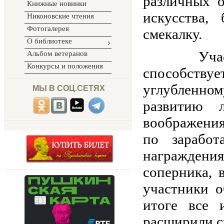
различных о
Книжные новинки
искусства,
Никоновские чтения
Фотогалерея
смекалку.
О библиотеке
Участие 
Альбом ветеранов
Конкурсы и положения
способств
углубленн
МЫ В СОЦ.СЕТЯХ
развитию 
воображения
по зарабо
награжден
соперника,
участники 
итоге все 
расширили с