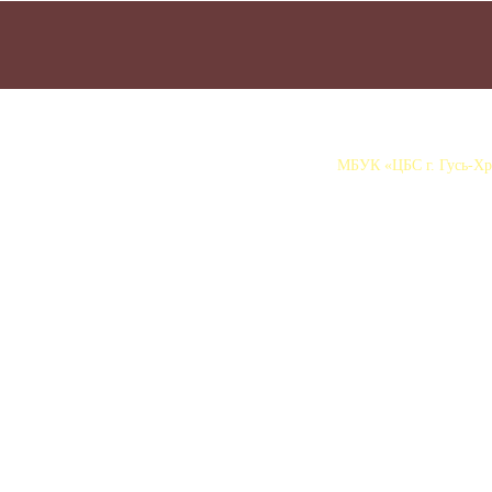
МБУК «ЦБС г. Гусь-Хру