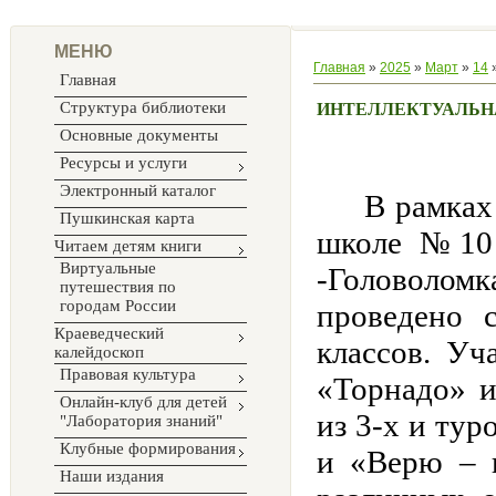
МЕНЮ
Главная
»
2025
»
Март
»
14
»
Главная
Структура библиотеки
ИНТЕЛЛЕКТУАЛЬНА
Основные документы
Ресурсы и услуги
Электронный каталог
В рамках
Пушкинская карта
школе №10 
Читаем детям книги
Виртуальные
-Головоломк
путешествия по
городам России
проведено 
Краеведческий
классов. Уч
калейдоскоп
Правовая культура
«Торнадо» и
Онлайн-клуб для детей
из 3-х и тур
"Лаборатория знаний"
Клубные формирования
и «Верю – 
Наши издания