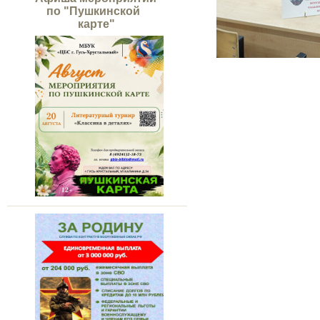
по "Пушкинской
карте"