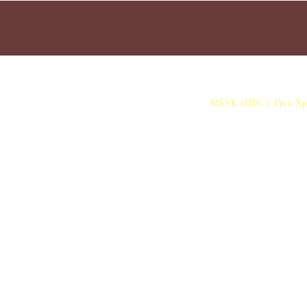
МБУК «ЦБС г. Гусь-Хру