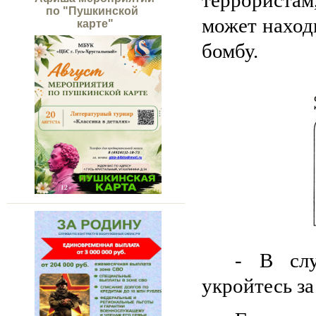
террористам
по "Пушкинской
может наход
карте"
бомбу.
- В слу
укройтесь за