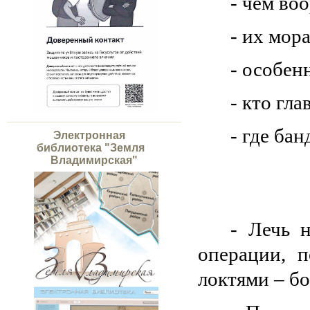
- чем во
- их мор
- особен
- кто гла
- где ба
Электронная
библиотека "Земля
Владимирская"
- Лечь 
операции, п
локтями – бо