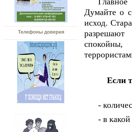
Главное 
Думайте о с
исход. Стара
разрешают 
Телефоны доверия
спокойны
террористами
Если 
- количе
- в какой