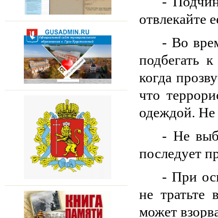
- Подчи
отвлекайте е
- Во вре
подбегать к
когда прозву
что террори
одеждой. Не 
- Не выб
последует пр
- При ос
не тратьте 
может взорва