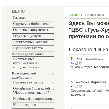
МЕНЮ
Главная
»
Гостевая книга
Главная
Здесь Вы може
Структура библиотеки
"ЦБС г.Гусь-Х
Основные документы
претензии по 
Ресурсы и услуги
Электронный каталог
Пушкинская карта
Показано
1
-
6
и
Читаем детям книги
6
.
нина
Виртуальные
(28.07.2020 11:11)
путешествия по
+1
городам России
Много интересных заняти
Краеведческий
калейдоскоп
Правовая культура
5
.
Виктория Морозова
+1
Онлайн-клуб для детей
Содержательный сайт. Мо
"Лаборатория знаний"
довольна
Клубные формирования
Наши издания