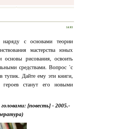
14:03
 наряду с основами теории
енствования мастерства юных
 основы рисования, освоить
льными средствами. Вопрос `с
в тупик. Дайте ему эти книги,
 героев станут его новыми
головами: [повесть] - 2005.-
итература)