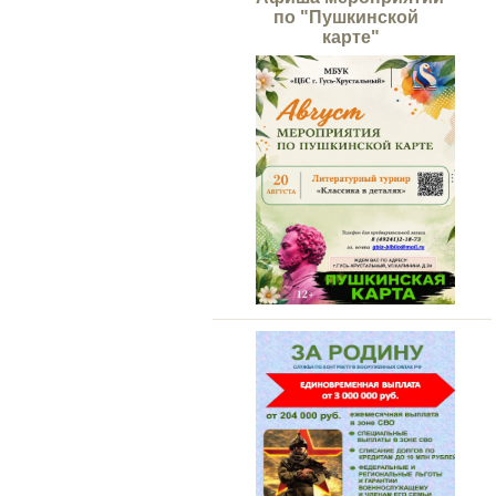
по "Пушкинской
карте"