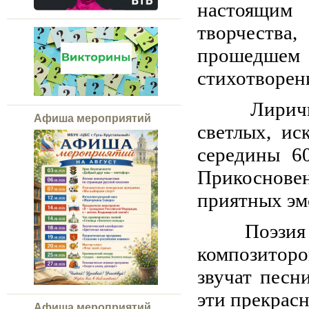
настоящим
творчества
прошедшем 
стихотворен
Лиричност
Афиша мероприятий
светлых, ис
середины 60
Прикоснове
приятных эм
Поэзия В.
композиторо
звучат песн
эти прекрас
Афиша мероприятий