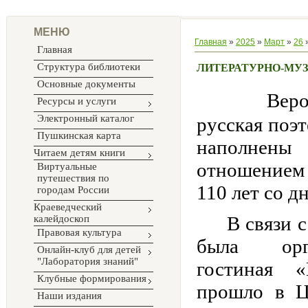
МЕНЮ
Главная
»
2025
»
Март
»
26
»
Главная
Структура библиотеки
ЛИТЕРАТУРНО-МУ
Основные документы
Веро
Ресурсы и услуги
Электронный каталог
русская поэ
Пушкинская карта
наполнены
Читаем детям книги
отношением 
Виртуальные
путешествия по
110 лет со 
городам России
Краеведческий
В связи с 
калейдоскоп
Правовая культура
была орга
Онлайн-клуб для детей
"Лаборатория знаний"
гостиная 
Клубные формирования
прошло в Ц
Наши издания