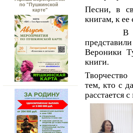
по "Пушкинской
Песни, в с
карте"
книгам, к ее
В заверш
представил
Вероники Т
книги.
Творчество
тем, кто с 
расстается с