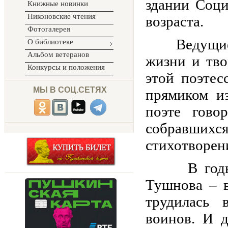
здании Соци
Книжные новинки
Никоновские чтения
возраста.
Фотогалерея
Ведущие ра
О библиотеке
Альбом ветеранов
жизни и тв
Конкурсы и положения
этой поэтес
МЫ В СОЦ.СЕТЯХ
прямиком из
поэте гов
собравшихс
стихотворен
В годы Ве
Тушнова – 
трудилась 
воинов. И д