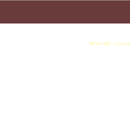
МБУК «ЦБС г. Гусь-Хру