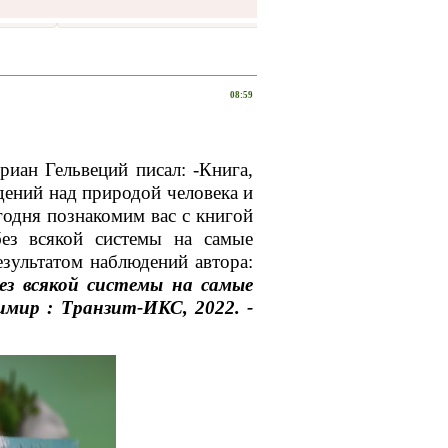
08:59
иан Гельвеций писал: -Книга,
дений над природой человека и
годня познакомим вас с книгой
без всякой системы на самые
езультатом наблюдений автора:
ез всякой системы на самые
мир : Транзит-ИКС, 2022. -