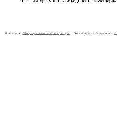
Член литературного объединения «Мещёра» 
Категория
:
Обзор краеведческой литературы
|
Просмотров
:
155
|
Добавил
:
G