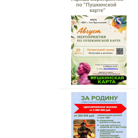
по "Пушкинской
карте"