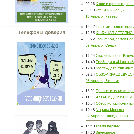
09:26
Книги и произведения
09:09
«Узники и борцы»
10 Апреля, Четверг
14:52
Практико-ориентиров
Телефоны доверия
12:55
КНИЖНАЯ ЛЕТОПИСЬ 
09:22
Твои герои, земля Вл
09 Апреля, Среда
16:14
Сказки на ночь. Выпус
14:49
Брейн-ринг «Наш вы
12:48
Квест «Детектив идет
09:24
ОБЗОР КРАЕВЕДЧЕС
08 Апреля, Вторник
16:01
Просветительская пр
11:33
ЧИТАЕМ ДЕТЯМ КНИ
10:54
Обзор историко-патр
10:48
Марина Мягкова
07 Апреля, Понедельник
14:40
время первых
14:10
Здоровячок