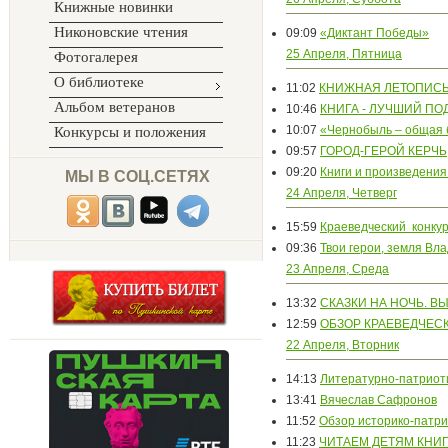
Книжные новинки
Никоновские чтения
09:09
«Диктант Победы»
25 Апреля, Пятница
Фотогалерея
О библиотеке
11:02
КНИЖНАЯ ЛЕТОПИСЬ 
Альбом ветеранов
10:46
КНИГА - ЛУЧШИЙ ПО
10:07
«Чернобыль – общая 
Конкурсы и положения
09:57
ГОРОД-ГЕРОЙ КЕРЧЬ
09:20
Книги и произведения
МЫ В СОЦ.СЕТЯХ
24 Апреля, Четверг
15:59
Краеведческий конкур
09:36
Твои герои, земля Вл
23 Апреля, Среда
13:32
СКАЗКИ НА НОЧЬ. В
12:59
ОБЗОР КРАЕВЕДЧЕС
22 Апреля, Вторник
14:13
Литературно-патриот
13:41
Вячеслав Сафронов
11:52
Обзор историко-патр
11:23
ЧИТАЕМ ДЕТЯМ КНИ