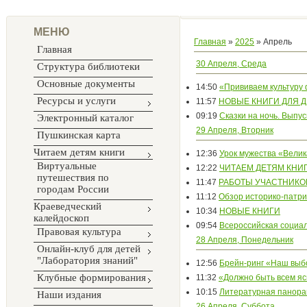
МЕНЮ
Главная
»
2025
»
Апрель
Главная
30 Апреля, Среда
Структура библиотеки
Основные документы
14:50
«Прививаем культуру
Ресурсы и услуги
11:57
НОВЫЕ КНИГИ ДЛЯ 
09:19
Сказки на ночь. Выпус
Электронный каталог
29 Апреля, Вторник
Пушкинская карта
Читаем детям книги
12:36
Урок мужества «Вели
Виртуальные
12:22
ЧИТАЕМ ДЕТЯМ КНИ
путешествия по
11:47
РАБОТЫ УЧАСТНИКОВ
городам России
11:12
Обзор историко-патр
Краеведческий
10:34
НОВЫЕ КНИГИ
калейдоскоп
09:54
Всероссийская социал
Правовая культура
28 Апреля, Понедельник
Онлайн-клуб для детей
"Лаборатория знаний"
12:56
Брейн-ринг «Наш вы
Клубные формирования
11:32
«Должно быть всем яс
10:15
Литературная панор
Наши издания
26 Апреля, Суббота