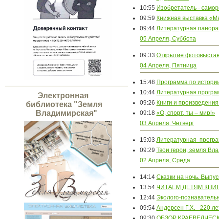
10:55
Изобретатель - самор
09:59
Книжная выставка «М
09:44
Литературная панор
05 Апреля, Суббота
09:33
Открытие фотовыстав
04 Апреля, Пятница
15:48
Программа по истори
10:44
Литературная програм
Электронная
09:26
Книги и произведения
библиотека "Земля
Владимирская"
09:18
«О, спорт, ты – мир!»
03 Апреля, Четверг
15:03
Литературная програ
09:29
Твои герои, земля Вл
02 Апреля, Среда
14:14
Сказки на ночь. Выпус
13:54
ЧИТАЕМ ДЕТЯМ КНИ
12:44
Эколого-познаватель
09:54
Андерсен Г.Х. - 220 л
09:30
ОБЗОР КРАЕВЕДЧЕС