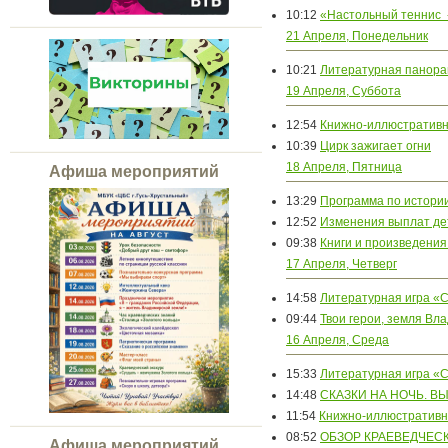
10:12
«Настольный теннис 
21 Апреля, Понедельник
10:21
Литературная панор
19 Апреля, Суббота
12:54
Книжно-иллюстративн
10:39
Цирк зажигает огни
18 Апреля, Пятница
Афиша мероприятий
13:29
Программа по истори
12:52
Изменения выплат дет
09:38
Книги и произведения
17 Апреля, Четверг
14:58
Литературная игра «
09:44
Твои герои, земля Вл
16 Апреля, Среда
15:33
Литературная игра «
14:48
СКАЗКИ НА НОЧЬ. В
11:54
Книжно-иллюстративн
08:52
ОБЗОР КРАЕВЕДЧЕС
Афиша мероприятий