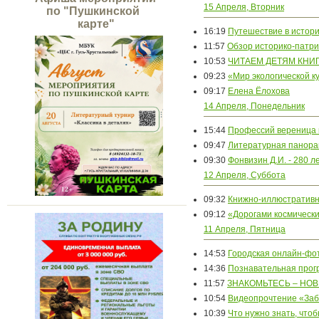
15 Апреля, Вторник
по "Пушкинской
карте"
16:19
Путешествие в истори
11:57
Обзор историко-патр
10:53
ЧИТАЕМ ДЕТЯМ КНИ
09:23
«Мир экологической к
09:17
Елена Ёлохова
14 Апреля, Понедельник
15:44
Профессий вереница 
09:47
Литературная панор
09:30
Фонвизин Д.И. - 280 л
12 Апреля, Суббота
09:32
Книжно-иллюстративн
09:12
«Дорогами космически
11 Апреля, Пятница
14:53
Городская онлайн-ф
14:36
Познавательная прог
11:57
ЗНАКОМЬТЕСЬ – НОВ
10:54
Видеопрочтение «Заб
10:39
Что нужно знать, что