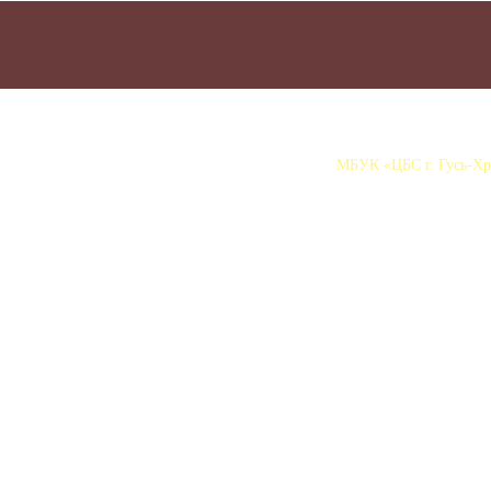
МБУК «ЦБС г. Гусь-Хру