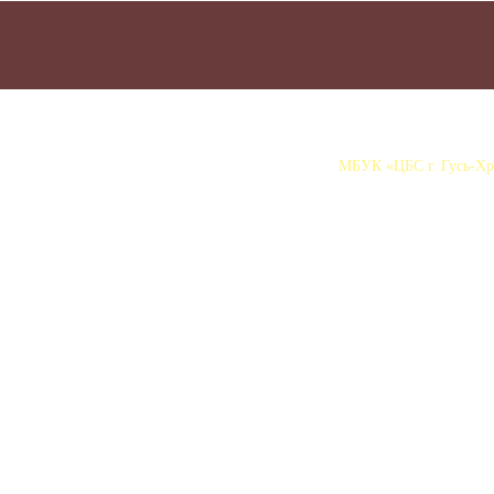
МБУК «ЦБС г. Гусь-Хру