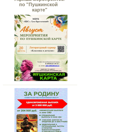
по "Пушкинской
карте"