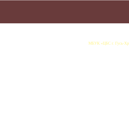
МБУК «ЦБС г. Гусь-Хру