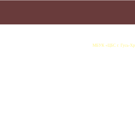
МБУК «ЦБС г. Гусь-Хру