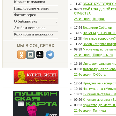
Книжные новинки
11:37
ОБЗОР КРАЕВЕДЧЕС
Никоновские чтения
09:03
XX-Й ГОРОДСКОЙ КО
ОТЧЕСТВА
Фотогалерея
25 Февраля, Вторник
О библиотеке
Альбом ветеранов
17:54
Владимир Соболев
14:05
ЧИТАЕМ ДЕТЯМ КНИ
Конкурсы и положения
11:38
Что такое терроризм?
11:22
Обзор историко-патр
МЫ В СОЦ.СЕТЯХ
09:39
Масленицу встречаем
24 Февраля, Понедельник
16:19
Интеллектуальная игр
09:28
Литературная панор
22 Февраля, Суббота
12:04
Праздничный концерт
10:19
Час мужества «Минув
10:03
Книжная выставка «Ве
09:56
Книжная выставка «Во
09:23
Мужество, доблесть и 
21 Февраля, Пятница