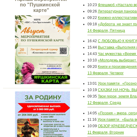
по "Пушкинской
10:23
Флешмоб «Настало вр
карте"
09:26
Литературная панор
09:22
Книжно-иллюстративна
09:18
«Доброта не знает г
14 Февраля, Пятница
16:42
С ЛЮБОВЬЮ К КНИГ
15:44
Выставка «Выполняя 
14:43
Час мужества «Время
10:10
«Молодежь выбирает
09:20
Книги и произведения
13 Февраля, Четверг
13:01
Урок памяти «Грозно
10:19
СКАЗКИ НА НОЧЬ. В
09:35
Твои герои, земля Вл
12 Февраля, Среда
14:05
«Поэзия – вчера, сего
11:16
Урок памяти «Была в
10:09
ОБЗОР КРАЕВЕДЧЕС
11 Февраля, Вторник