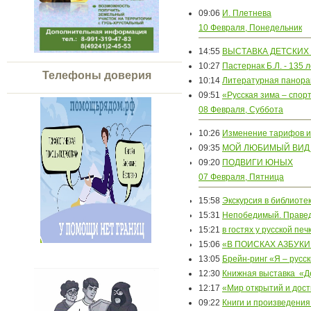
09:06
И. Плетнева
10 Февраля, Понедельник
14:55
ВЫСТАВКА ДЕТСКИХ 
10:27
Пастернак Б.Л. - 135 
Телефоны доверия
10:14
Литературная панор
09:51
«Русская зима – спор
08 Февраля, Суббота
10:26
Изменение тарифов и
09:35
МОЙ ЛЮБИМЫЙ ВИД
09:20
ПОДВИГИ ЮНЫХ
07 Февраля, Пятница
15:58
Экскурсия в библиоте
15:31
Непобедимый. Правед
15:21
в гостях у русской печ
15:06
«В ПОИСКАХ АЗБУКИ
13:05
Брейн-ринг «Я – русс
12:30
Книжная выставка «Д
12:17
«Мир открытий и дос
09:22
Книги и произведения