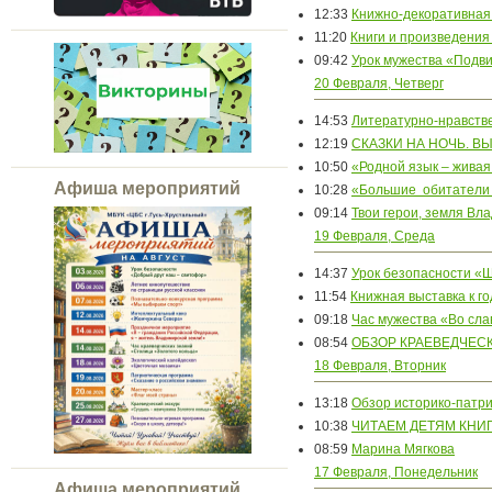
12:33
Книжно-декоративная
11:20
Книги и произведения
09:42
Урок мужества «Подви
20 Февраля, Четверг
14:53
Литературно-нравств
12:19
СКАЗКИ НА НОЧЬ. В
10:50
«Родной язык – жива
Афиша мероприятий
10:28
«Большие обитатели 
09:14
Твои герои, земля Вл
19 Февраля, Среда
14:37
Урок безопасности «
11:54
Книжная выставка к г
09:18
Час мужества «Во сла
08:54
ОБЗОР КРАЕВЕДЧЕС
18 Февраля, Вторник
13:18
Обзор историко-патр
10:38
ЧИТАЕМ ДЕТЯМ КНИ
08:59
Марина Мягкова
17 Февраля, Понедельник
Афиша мероприятий