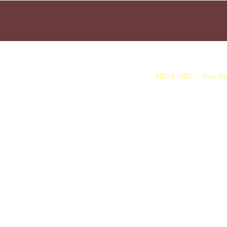
МБУК «ЦБС г. Гусь-Хру