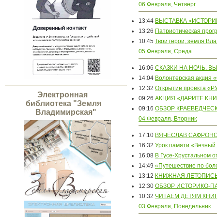
06 Февраля, Четверг
13:44
ВЫСТАВКА «ИСТОРИ
13:26
Патриотическая прог
10:45
Твои герои, земля Вл
05 Февраля, Среда
16:06
СКАЗКИ НА НОЧЬ. В
14:04
Волонтерская акция 
12:32
Открытие проекта «
Электронная
09:26
АКЦИЯ «ДАРИТЕ КН
библиотека "Земля
09:16
ОБЗОР КРАЕВЕДЧЕС
Владимирская"
04 Февраля, Вторник
17:10
ВЯЧЕСЛАВ САФРОН
16:32
Урок памяти «Вечный
16:08
В Гусе-Хрустальном 
14:49
«Путешествие по бол
13:12
КНИЖНАЯ ЛЕТОПИСЬ 
12:30
ОБЗОР ИСТОРИКО-П
10:32
ЧИТАЕМ ДЕТЯМ КНИ
03 Февраля, Понедельник