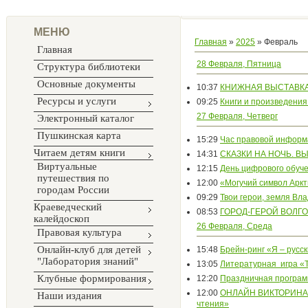
МЕНЮ
Главная
»
2025
»
Февраль
Главная
28 Февраля, Пятница
Структура библиотеки
Основные документы
10:37
КНИЖНАЯ ВЫСТАВКА
Ресурсы и услуги
09:25
Книги и произведения
27 Февраля, Четверг
Электронный каталог
Пушкинская карта
15:29
Час правовой информ
Читаем детям книги
14:31
СКАЗКИ НА НОЧЬ. В
Виртуальные
12:15
День цифрового обуче
путешествия по
12:00
«Могучий символ Аркт
городам России
09:29
Твои герои, земля Вл
Краеведческий
08:53
ГОРОД-ГЕРОЙ ВОЛГО
калейдоскоп
26 Февраля, Среда
Правовая культура
Онлайн-клуб для детей
15:48
Брейн-ринг «Я – русс
"Лаборатория знаний"
13:05
Литературная игра «
Клубные формирования
12:20
Праздничная программ
12:00
ОНЛАЙН ВИКТОРИНА «В
Наши издания
чтения»