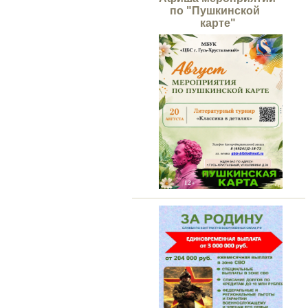
по "Пушкинской
карте"