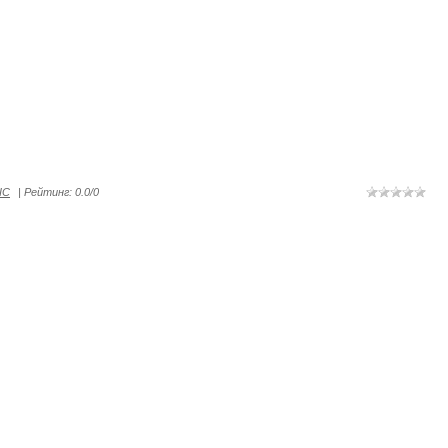
IC
|
Рейтинг
:
0.0
/
0