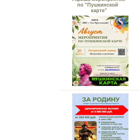
по "Пушкинской
карте"