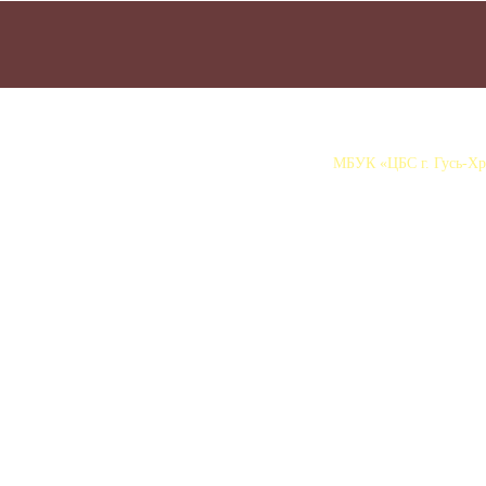
МБУК «ЦБС г. Гусь-Хру