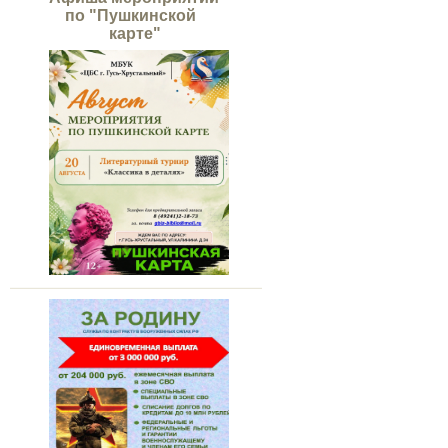
по "Пушкинской
карте"