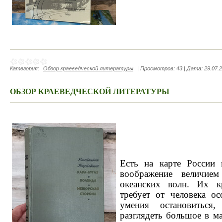
Категория:
Обзор краеведческой литературы
|
Просмотров:
43
|
Дата:
29.07.
ОБЗОР КРАЕВЕДЧЕСКОЙ ЛИТЕРАТУРЫ
Есть на карте России 
воображение величие
океанских волн. Их к
требует от человека о
умения остановитьс
разглядеть большое в 