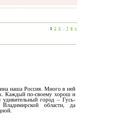
1
2
3
...
7
8
»
ина наша Россия. Много в ней
х. Каждый по-своему хорош и
й удивительный город – Гусь-
 Владимирской области, да
дной.