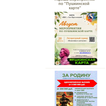
по "Пушкинской
карте"