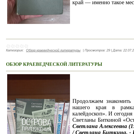
край — именно такое мес
Категория:
Обзор краеведческой литературы
|
Просмотров:
29
|
Дата:
22.07.
ОБЗОР КРАЕВЕДЧЕСКОЙ ЛИТЕРАТУРЫ
Продолжаем знакомить 
нашего края в рамка
калейдоскоп». И сегодня
Светланы Биткиной «Ос
Светлана Алексеевна (
/ Светлана Биткина. - В