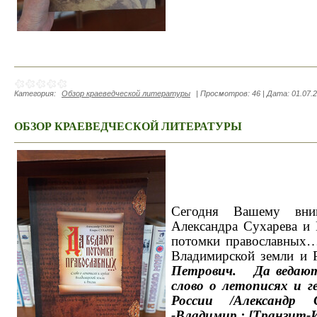
Категория:
Обзор краеведческой литературы
|
Просмотров:
46
|
Дата:
01.07.
ОБЗОР КРАЕВЕДЧЕСКОЙ ЛИТЕРАТУРЫ
Сегодня Вашему вни
Александра Сухарева и
потомки православных…
Владимирской земли и 
Петрович. Да ведают 
слово о летописях и г
России /Александр 
-Владимир : [Транзит-И