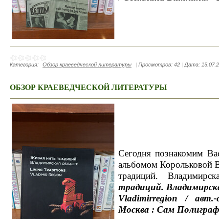
Категория:
Обзор краеведческой литературы
|
Просмотров:
42
|
Дата:
15.07.
ОБЗОР КРАЕВЕДЧЕСКОЙ ЛИТЕРАТУРЫ
Сегодня познакомим Ва
альбомом Корольковой 
традиций. Владимирс
традиций. Владимирская 
Vladimirregion / авт.
Москва : Сам Полиграфи