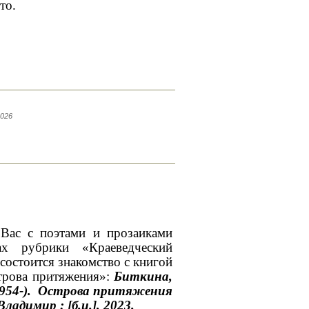
то.
2026
Вас с поэтами и прозаиками
х рубрики «Краеведческий
 состоится знакомство с книгой
трова притяжения»:
Биткина,
1954-). Острова притяжения
ладимир : [б.и.], 2023.