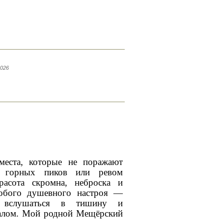
2026
места, которые не поражают
м горных пиков или ревом
расота скромна, неброска и
собого душевного настроя —
я, вслушаться в тишину и
малом. Мой родной Мещёрский