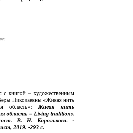
2026
с с книгой – художественным
Веры Николаевны «Живая нить
кая область»:
Живая нить
область = Living traditions.
-сост. В. Н. Королькова. -
ст, 2019. -293 с.