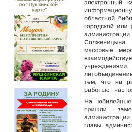
электронный к
по "Пушкинской
информационну
карте"
областной библ
городской или 
администрац
Солженицына.
массовые меро
взаимодейст
учреждениям
литобъединени
тем, что на р
работают насто
На юбилейные 
пришли заме
администрации 
главы админис