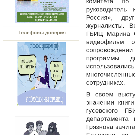
комитета по 
руководитель 
Россия», дру
журналисты. В
ГБИЦ Марина С
Телефоны доверия
видеофильм о
сопровождении 
программы де
использовал
многочислен
сотрудниках.
В своем высту
значении книги
гусевского Г
департамента 
Грязнова зачит
Балахина со 