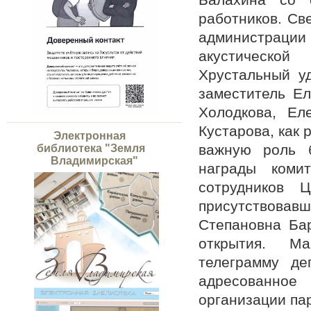
работников. Св
администраци
акустической
Хрустальный у
заместитель Ел
Холодкова, Ел
Кустарова, как
Электронная
важную роль б
библиотека "Земля
Владимирская"
награды коми
сотрудников 
присутствовавш
Степановна Бар
открытия. Ма
телеграмму д
адресованно
организации па