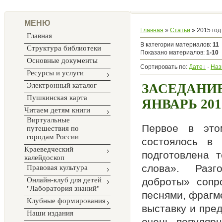
МЕНЮ
Главная
»
Статьи
» 2015 год
Главная
В категории материалов
:
11
Структура библиотеки
Показано материалов
:
1-10
Основные документы
Сортировать по
:
Дате
·
Наз
Ресурсы и услуги
Электронный каталог
ЗАСЕДАНИЕ
Пушкинская карта
ЯНВАРЬ 201
Читаем детям книги
Виртуальные
Первое в это
путешествия по
городам России
состоялось в
Краеведческий
подготовлена 
калейдоскоп
слова». Разго
Правовая культура
Онлайн-клуб для детей
доброты» сопр
"Лаборатория знаний"
песнями, фрагм
Клубные формирования
выставку и пре
Наши издания
очень популяр