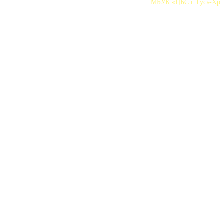
МБУК «ЦБС г. Гусь-Хру