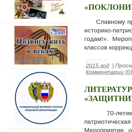
«ПОКЛОНИ
Славному праз
историко-патр
годам!». Меро
классов коррек
2015 год
|
Просм
Комментарии (0)
ЛИТЕРАТУ
«ЗАЩИТНИ
70-летию Вел
патриотичес
Мероприятие, о