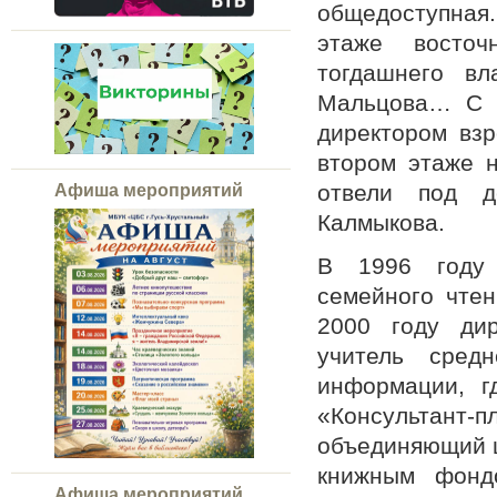
общедоступная.
этаже восточ
тогдашнего вл
Мальцова… С о
директором взр
втором этаже н
отвели под д
Афиша мероприятий
Калмыкова.
В 1996 году 
семейного чтен
2000 году ди
учитель сре
информации, г
«Консультант-п
объединяющий ц
книжным фондо
Афиша мероприятий