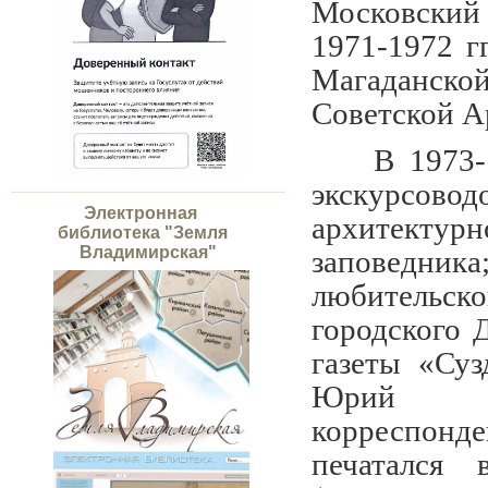
Московский 
1971-1972 г
Магаданско
Советской А
В 1973-
экскурсов
Электронная
архитекту
библиотека "Земля
Владимирская"
заповедника
любительс
городского 
газеты «Суз
Юрий Б
корреспон
печатался