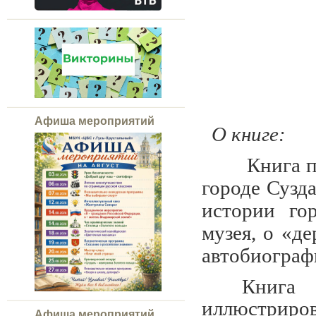
Афиша мероприятий
О книге:
Книга п
городе Сузда
истории гор
музея, о «д
автобиограф
Кн
иллюстриро
Афиша мероприятий