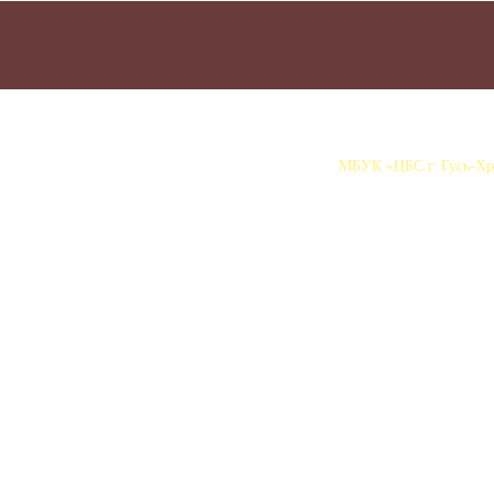
МБУК «ЦБС г. Гусь-Хру