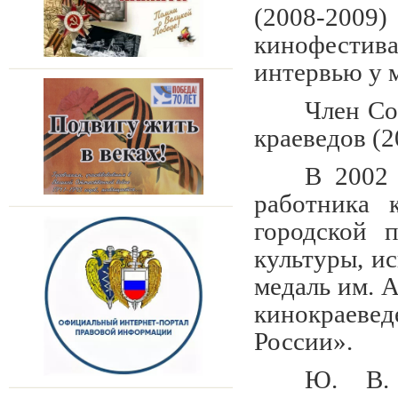
(2008-200
кинофестива
интервью у 
Член Со
краеведов (2
В 2002 
работника 
городской 
культуры, ис
медаль им. 
кинокраевед
России».
Ю. В. 