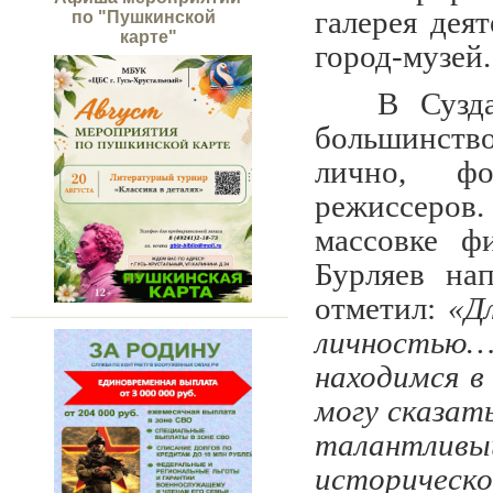
галерея дея
по "Пушкинской
карте"
город-музей.
В Сузд
большинст
лично, фо
режиссеров
массовке ф
Бурляев на
отметил:
«Д
личностью
находимся в
могу сказат
талантли
историческо