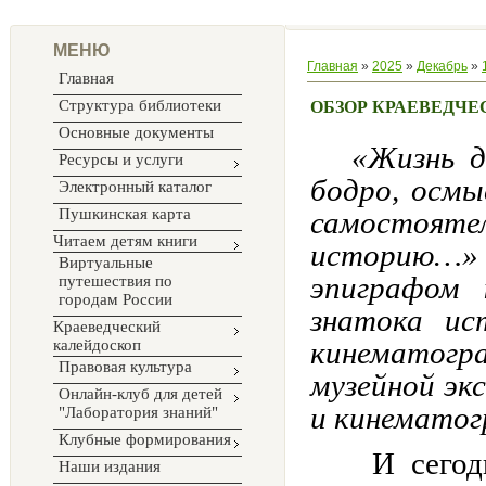
МЕНЮ
Главная
»
2025
»
Декабрь
»
Главная
Структура библиотеки
ОБЗОР КРАЕВЕДЧЕ
Основные документы
«Жизнь д
Ресурсы и услуги
бодро, осмы
Электронный каталог
Пушкинская карта
самостоятел
Читаем детям книги
историю…» 
Виртуальные
эпиграфом 
путешествия по
городам России
знатока ис
Краеведческий
кинематогр
калейдоскоп
Правовая культура
музейной эк
Онлайн-клуб для детей
и кинематог
"Лаборатория знаний"
Клубные формирования
И сегод
Наши издания