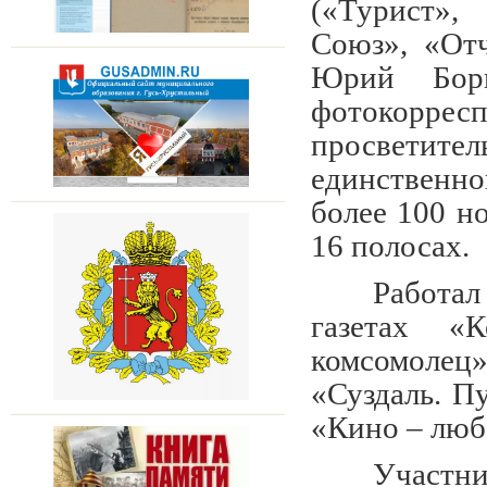
(«Турист»,
Союз», «Отч
Юрий Бори
фотокорре
просветител
единственн
более 100 но
16 полосах.
Работал
газетах «К
комсомоле
«Суздаль. П
«Кино – люб
Участн