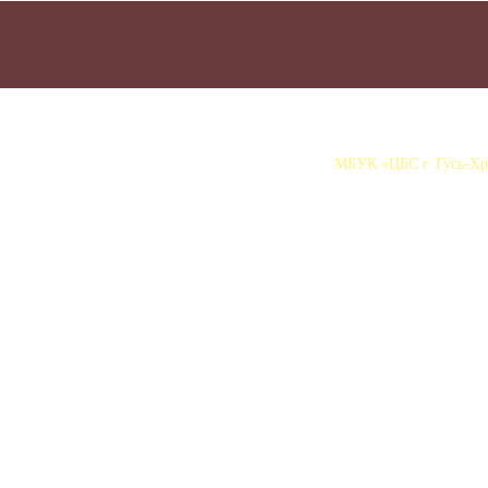
МБУК «ЦБС г. Гусь-Хру