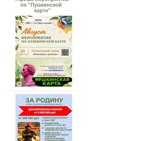
по "Пушкинской
карте"