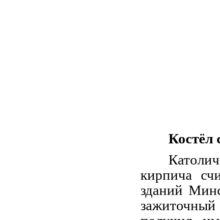
Костёл 
Католи
кирпича сч
зданий Минс
зажиточный