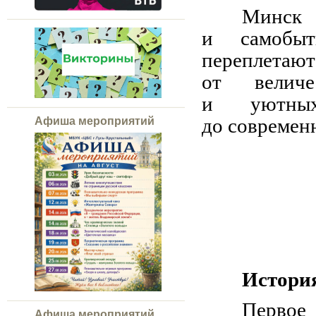
Минск 
и самобыт
переплет
от величе
и уютных
до современн
Афиша мероприятий
История
Первое
Афиша мероприятий