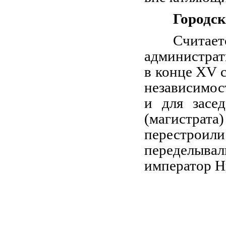
Городс
Счита
администра
в конце XV 
независимос
и для засе
(магистрата
перестроили
переделывал
император Ни