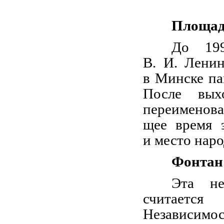
Площад
До 199
В. И. Лени
в Минске па
После вых
переименова
щее время 
и место нар
Фонтан
Эта не
считаетс
Независим