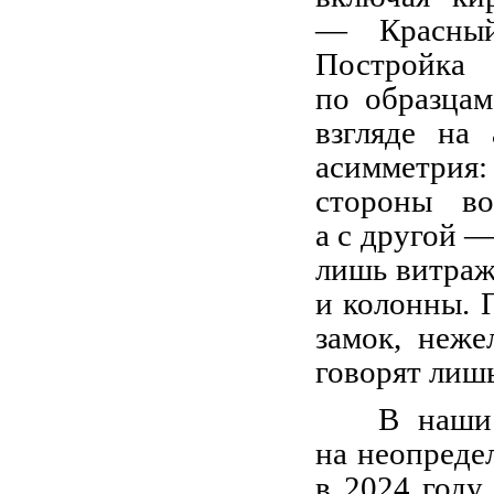
— Красный
Постройка
по образцам
взгляде на 
асимметрия:
стороны в
а с другой 
лишь витраж
и колонны. 
замок, неже
говорят лиш
В наши
на неопреде
в 2024 году