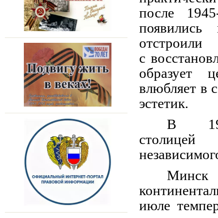
после 194
появились 
отстроили
с восстанов
образует ц
влюбляет в с
эстетик.
В 19
столицей
независимого
Минск
континентал
июле темпер