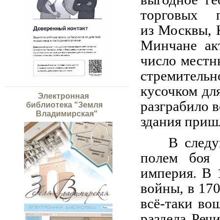
торговых 
из Москвы, 
Минчане акт
число местн
стремител
кусочком для
Электронная
разграбило в
библиотека "Земля
Владимирская"
здания пришл
В следу
полем боя 
империя. В 
войны, в 170
всё‑таки во
раздела Реч