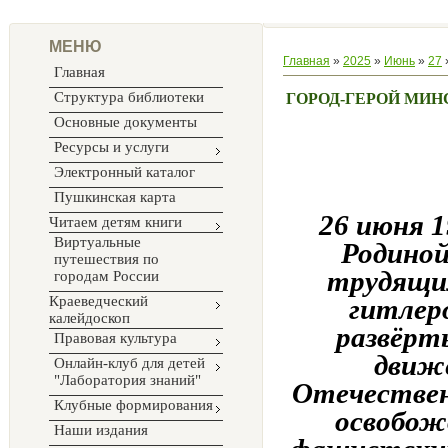
МЕНЮ
Главная
»
2025
»
Июнь
»
27
Главная
Структура библиотеки
ГОРОД-ГЕРОЙ МИН
Основные документы
Ресурсы и услуги
Электронный каталог
Пушкинская карта
26 июня 1
Читаем детям книги
Виртуальные
Родиной
путешествия по
трудящим
городам России
Краеведческий
гитлер
калейдоскоп
развёрт
Правовая культура
движе
Онлайн-клуб для детей
"Лаборатория знаний"
Отечествен
Клубные формирования
освобож
Наши издания