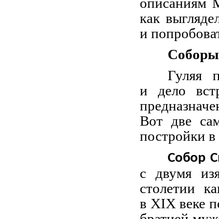
описаниям 
как выгляде
и попробоват
Соборы 
Гуляя 
и дело вст
предназнач
Вот две са
постройки в
Собор С
с двумя из
столетии к
в XIX веке 
братией муж