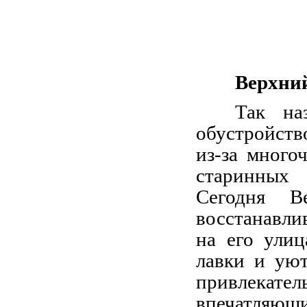
Верхний
Так на
обустройств
из-за много
старинн
Сегодня В
восстанавл
на его улиц
лавки и уют
привлекат
впечатляющи