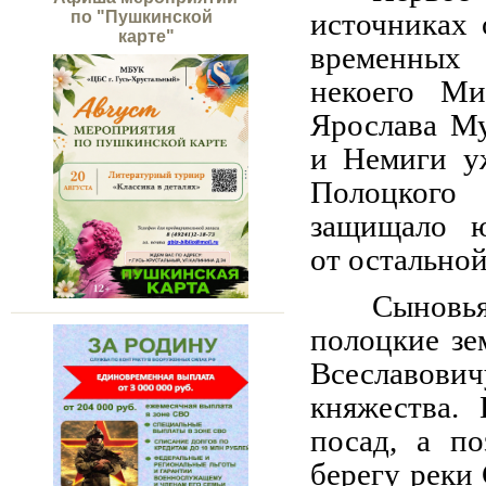
источниках 
по "Пушкинской
карте"
временных 
некоего Ми
Ярослава Му
и Немиги уж
Полоцкого
защищало ю
от остальной
Сыновь
полоцкие зе
Всеславови
княжества.
посад, а п
берегу реки