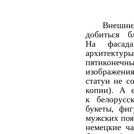
Внешний
добиться б
На фасада
архитектуры
пятиконечн
изображени
статуи не с
копии). А 
к белорусс
букеты, фи
мужских поя
немецкие ч