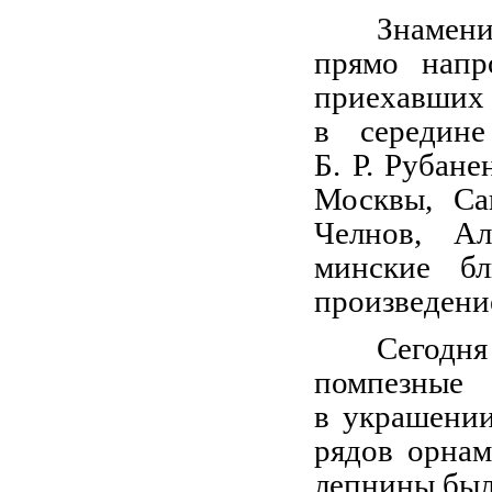
Знамени
прямо напр
приехавших
в середин
Б. Р. Рубан
Москвы, Са
Челнов, А
минские б
произведени
Сегодня
помпезные
в украшении
рядов орнам
лепнины был