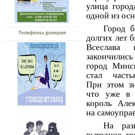
улица город
одной из ос
Город б
Телефоны доверия
долгих лет 
Всеслава 
закончили
город Минс
стал част
При этом зн
что уже в 
король Але
на самоупра
На раз
выгодное ге