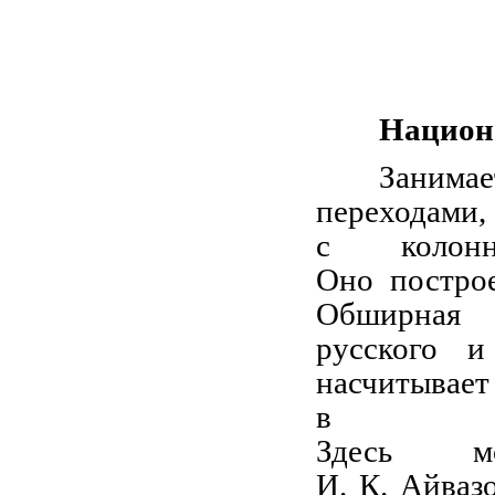
Национ
Занимае
переходами
с колонн
Оно построе
Обширная 
русского и
насчитывает
в т
Здесь мо
И. К. Айваз