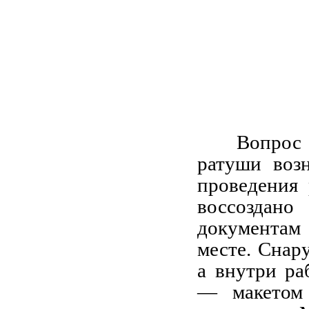
Вопро
ратуши воз
проведения
воссозда
документам 
месте. Снар
а внутри ра
— макетом 