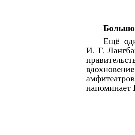
Большой
Ещё оди
И. Г. Лангб
правитель
вдохновение
амфитеатр
напоминает 