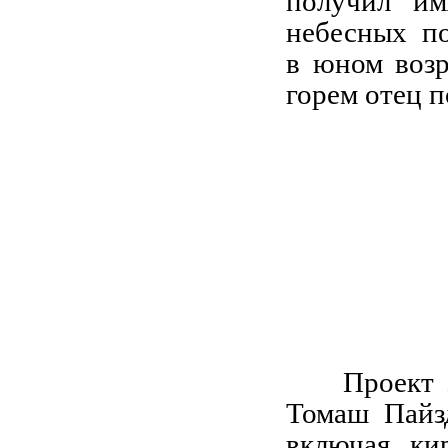
получил и
небесных по
в юном возр
горем отец п
Проект 
Томаш Пайзд
включая ки