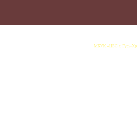
МБУК «ЦБС г. Гусь-Хру