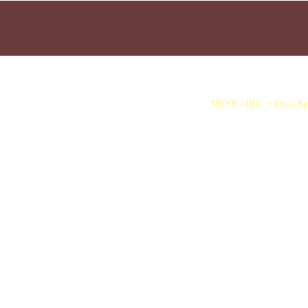
МБУК «ЦБС г. Гусь-Хру