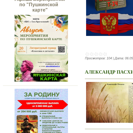
по "Пушкинской
карте"
Просмотров:
104
|
Дата:
06.05
АЛЕКСАНДР ПАСХ