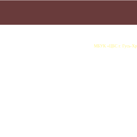
МБУК «ЦБС г. Гусь-Хру