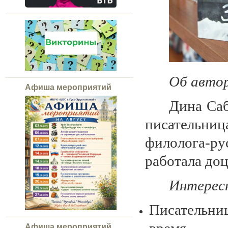
Об авто
Афиша мероприятий
Дина Саб
писательни
филолога-ру
работала доц
Интерес
Писательни
Афиша мероприятий