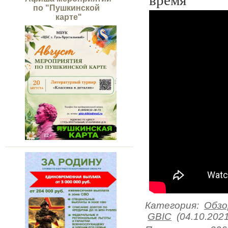
время 
по "Пушкинской
карте"
Категория
:
Обзо
GBIC
(04.10.2021