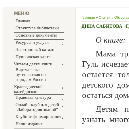
МЕНЮ
Главная
»
Статьи
»
Обзор д
Главная
ДИНА САБИТОВА «Г
Структура библиотеки
Основные документы
О книге:
Ресурсы и услуги
Электронный каталог
Мама тр
Пушкинская карта
Гуль исчезае
Читаем детям книги
Виртуальные
остается то
путешествия по
городам России
детского до
Краеведческий
калейдоскоп
остаться дом
Правовая культура
Онлайн-клуб для детей
Детям п
"Лаборатория знаний"
Клубные формирования
узнать мно
Наши издания