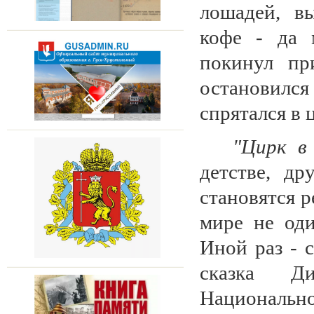
лошадей, в
кофе - да 
покинул пр
остановилс
спрятался в
"
Цирк в
детстве, д
становятся р
мире не оди
Иной раз - 
сказка Д
Националь