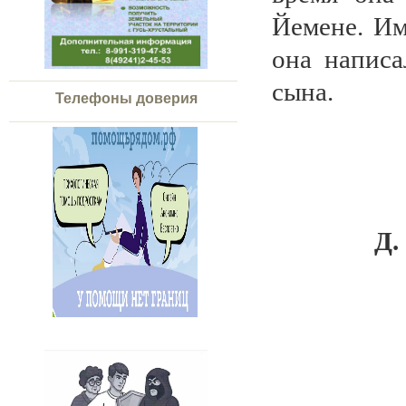
Йемене. Им
она написа
сына.
Телефоны доверия
Д.