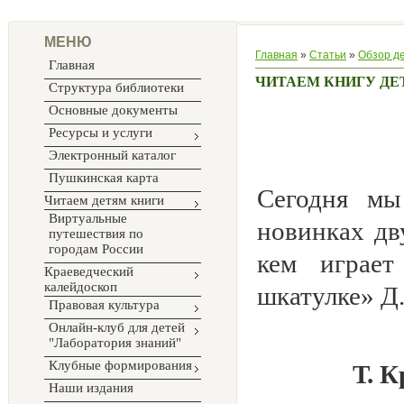
МЕНЮ
Главная
»
Статьи
»
Обзор д
Главная
ЧИТАЕМ КНИГУ ДЕ
Структура библиотеки
Основные документы
Ресурсы и услуги
Электронный каталог
Пушкинская карта
Сегодня мы
Читаем детям книги
Виртуальные
новинках дв
путешествия по
городам России
кем играе
Краеведческий
калейдоскоп
шкатулке» Д
Правовая культура
Онлайн-клуб для детей
"Лаборатория знаний"
Клубные формирования
Т. К
Наши издания