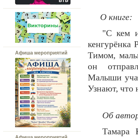
О книге:
"С кем и
кенгурёнка 
Тимом, мал
Афиша мероприятий
он отправл
Малыши учат
Узнают, что 
Об авто
Тамара 
Афиша мероприятий