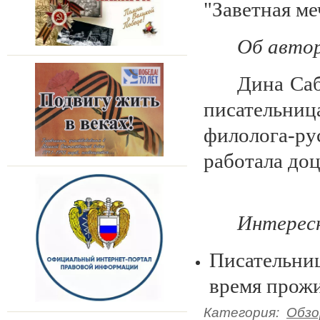
"Заветная ме
Об авто
Дина Саб
писательни
филолога-ру
работала доц
Интерес
Писательни
время прожи
Категория
:
Обзо