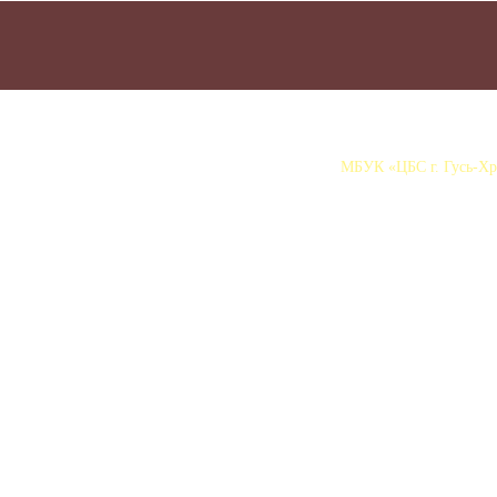
МБУК «ЦБС г. Гусь-Хру