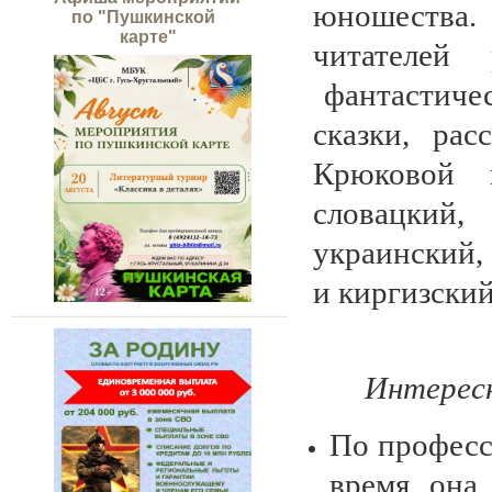
юношества.
по "Пушкинской
карте"
читателей 
фантастичес
сказки, ра
Крюковой п
словацкий,
украинский,
и киргизский
Интерес
По професс
время она