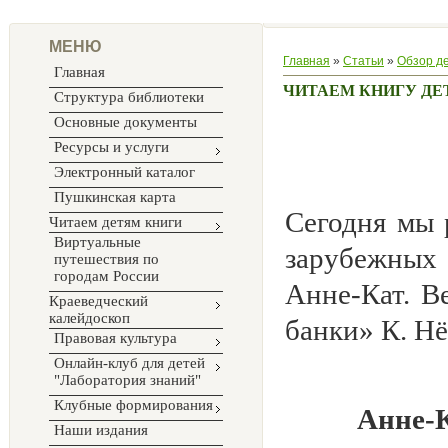
МЕНЮ
Главная
»
Статьи
»
Обзор д
Главная
ЧИТАЕМ КНИГУ ДЕ
Структура библиотеки
Основные документы
Ресурсы и услуги
Электронный каталог
Пушкинская карта
Сегодня мы 
Читаем детям книги
Виртуальные
зарубежных
путешествия по
городам России
Анне-Кат. В
Краеведческий
калейдоскоп
банки» К. Нё
Правовая культура
Онлайн-клуб для детей
"Лаборатория знаний"
Клубные формирования
Анне-К
Наши издания