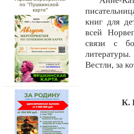
Анне-Ка
по "Пушкинской
писательница
карте"
книг для де
всей Норве
связи с бо
литературы.
Вестли, за к
К.