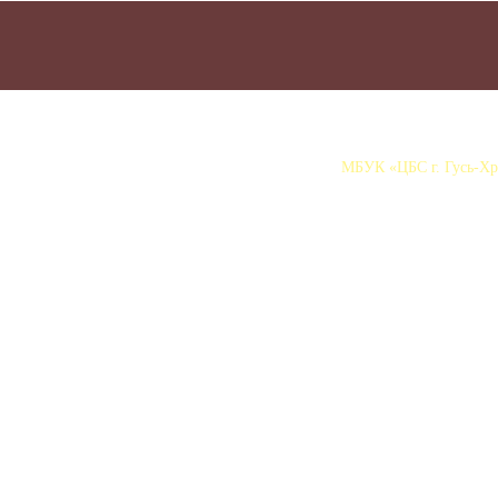
МБУК «ЦБС г. Гусь-Хру