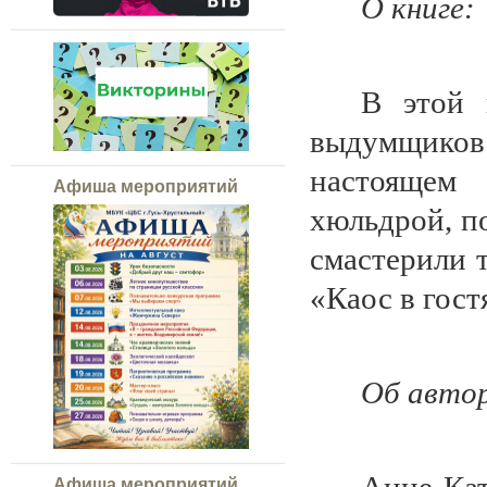
О книге:
В этой 
выдумщиков
настоящем 
Афиша мероприятий
хюльдрой, п
смастерили т
«Каос в гост
Об авто
Афиша мероприятий