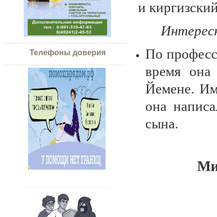
и киргизский
Интерес
По професс
Телефоны доверия
время она
Йемене. Им
она написа
сына.
Ми