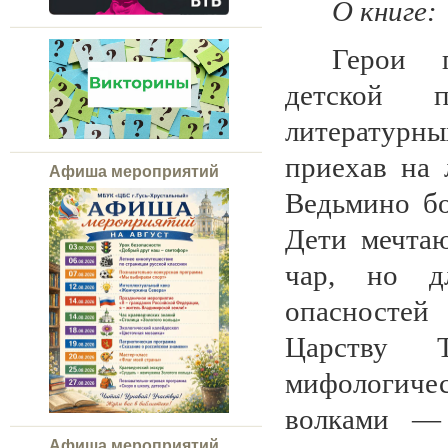
О книге:
Герои п
детской п
литературн
приехав на 
Афиша мероприятий
Ведьмино бо
Дети мечтаю
чар, но д
опасностей
Царству 
мифологиче
волками — 
Афиша мероприятий