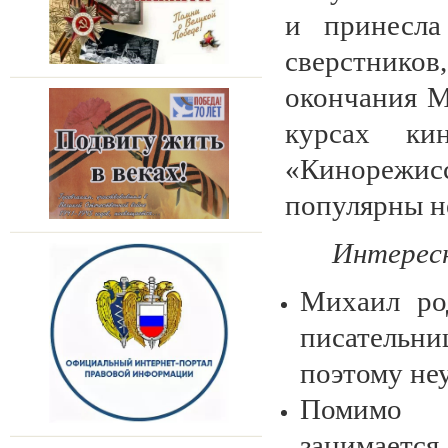
и принесла
сверстнико
окончания 
курсах ки
«Кинорежис
популярны не
Интерес
Михаил ро
писательниц
поэтому неу
Помимо т
занимаетс