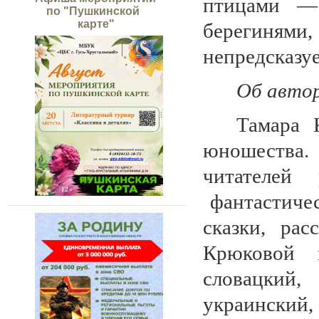
птицами — 
по "Пушкинской
карте"
берегиням
непредсказ
Об авто
Тамара 
юношества.
читателей 
фантастичес
сказки, ра
Крюковой п
словацкий,
украинский,