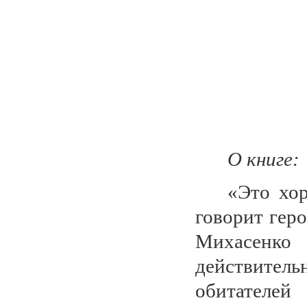
О книге:
«Это хо
говорит гер
Михасенко
действитель
обитателей