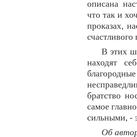
описана нас
что так и хо
проказах, н
счастливого 
В этих ш
находят се
благородн
несправед
братство но
самое главн
сильными, - 
Об авто