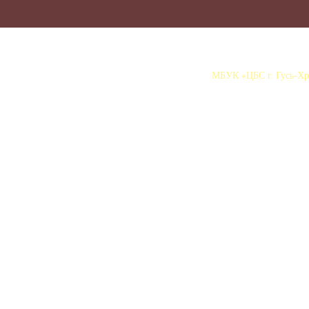
МБУК «ЦБС г. Гусь-Хру