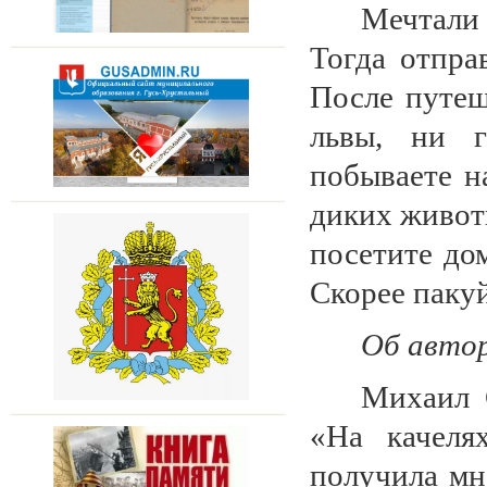
Мечтали 
Тогда отпра
После путе
львы, ни г
побываете н
диких живот
посетите до
Скорее паку
Об авто
Михаил 
«На качеля
получила м