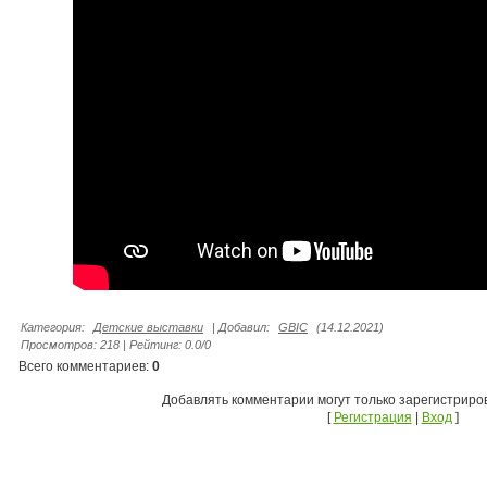
Категория
:
Детские выставки
|
Добавил
:
GBIC
(14.12.2021)
Просмотров
:
218
|
Рейтинг
:
0.0
/
0
Всего комментариев
:
0
Добавлять комментарии могут только зарегистриро
[
Регистрация
|
Вход
]