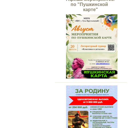
по "Пушкинской
карте"