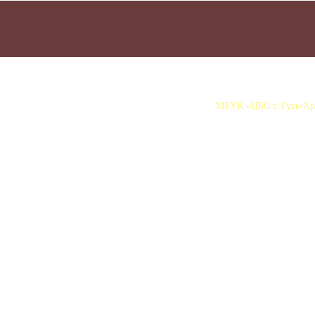
МБУК «ЦБС г. Гусь-Хру