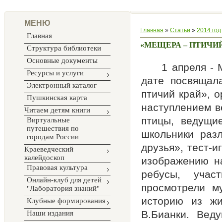
МЕНЮ
Главная
»
Статьи
»
2014 год
Главная
«МЕЩЕРА – ПТИЧИЙ
Структура библиотеки
Основные документы
1 апреля - Ме
Ресурсы и услуги
дате посвящал
Электронный каталог
птичий край», 
Пушкинская карта
наступлением в
Читаем детям книги
птицы, ведущи
Виртуальные
путешествия по
школьники раз
городам России
друзья», тест-и
Краеведческий
калейдоскоп
изображению н
Правовая культура
ребусы, учас
Онлайн-клуб для детей
просмотрели м
"Лаборатория знаний"
историю из жи
Клубные формирования
В.Бианки. Вед
Наши издания