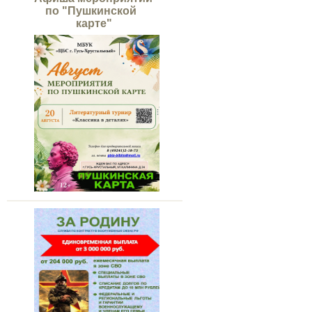
по "Пушкинской
карте"