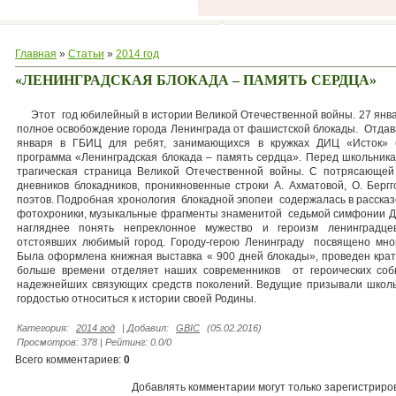
Главная
»
Статьи
»
2014 год
«ЛЕНИНГРАДСКАЯ БЛОКАДА – ПАМЯТЬ СЕРДЦА»
Этот год юбилейный в истории Великой Отечественной войны. 27 янва
полное освобождение города Ленинграда от фашистской блокады. Отдава
января в ГБИЦ для ребят, занимающихся в кружках ДИЦ «Исток» б
программа «Ленинградская блокада – память сердца». Перед школьник
трагическая страница Великой Отечественной войны. С потрясающей
дневников блокадников, проникновенные строки А. Ахматовой, О. Бергг
поэтов. Подробная хронология блокадной эпопеи содержалась в рассказ
фотохроники, музыкальные фрагменты знаменитой седьмой симфонии Д.
нагляднее понять непреклонное мужество и героизм ленинградцев
отстоявших любимый город. Городу-герою Ленинграду посвящено мног
Была оформлена книжная выставка « 900 дней блокады», проведен кратк
больше времени отделяет наших современников от героических соб
надежнейших связующих средств поколений. Ведущие призывали школьн
гордостью относиться к истории своей Родины.
Категория
:
2014 год
|
Добавил
:
GBIC
(05.02.2016)
Просмотров
:
378
|
Рейтинг
:
0.0
/
0
Всего комментариев
:
0
Добавлять комментарии могут только зарегистриро