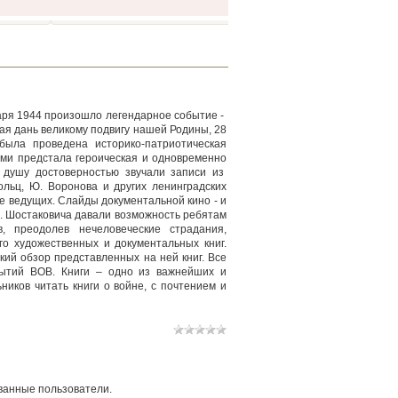
ря 1944 произошло легендарное событие -
я дань великому подвигу нашей Родины, 28
ыла проведена историко-патриотическая
ами предстала героическая и одновременно
 душу достоверностью звучали записи из
ольц, Ю. Воронова и других ленинградских
е ведущих. Слайды документальной кино - и
 Шостаковича давали возможность ребятам
, преодолев нечеловеческие страдания,
о художественных и документальных книг.
ий обзор представленных на ней книг. Все
ытий ВОВ. Книги – одно из важнейших и
иков читать книги о войне, с почтением и
ванные пользователи.