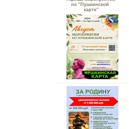
по "Пушкинской
карте"