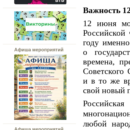
Важность 1
12 июня мо
Российской 
году именно
о государс
Афиша мероприятий
времена, п
Советского
и в то же в
свой новый п
Российская
многонацион
любой наро
Афиша мероприятий