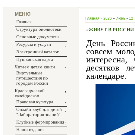
МЕНЮ
Главная
»
2026
»
Июнь
»
12
Главная
Структура библиотеки
«ЖИВУТ В РОССИИ
Основные документы
День Росси
Ресурсы и услуги
совсем моло
Электронный каталог
интересна,
Пушкинская карта
десятков л
Читаем детям книги
Виртуальные
календаре.
путешествия по
городам России
Краеведческий
калейдоскоп
Правовая культура
Онлайн-клуб для детей
"Лаборатория знаний"
Клубные формирования
Наши издания