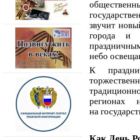
обществен
государств
звучит новы
города и 
праздничным
небо освеща
К праздни
торжественн
традиционно
регионах 
на государст
Как День Р