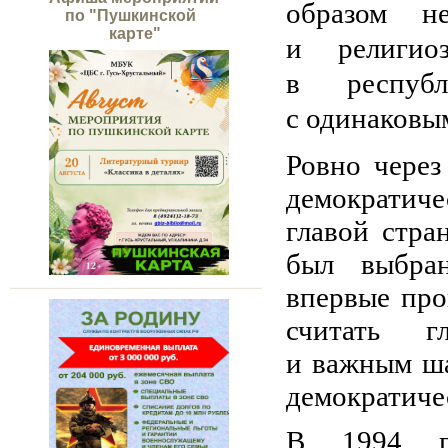
образом н
по "Пушкинской
карте"
и религио
в республ
с одинаковы
Ровно через
демократиче
главой стр
был выбра
впервые про
считать г
и важным ша
демократичес
В 1994 го