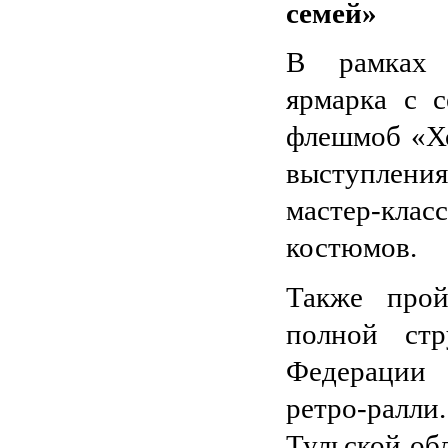
семей»
В рамка
ярмарка с 
флешмоб «Хо
выступлени
мастер-клас
костюмов.
Также прой
полной ст
Федерации 
ретро-ралл
Тульской обл