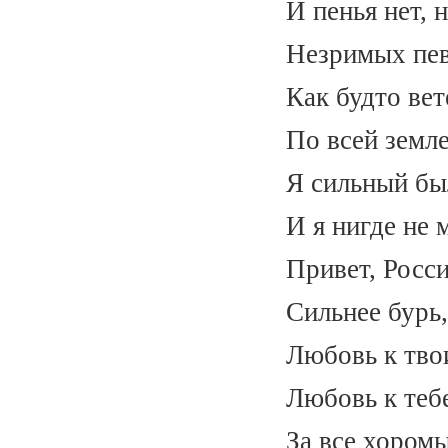
И пенья нет, 
Незримых пев
Как будто вет
По всей земл
Я сильный был
И я нигде не 
Привет, Росс
Сильнее бурь,
Любовь к тво
Любовь к тебе
За все хоромы