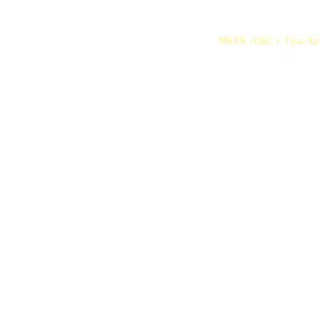
МБУК «ЦБС г. Гусь-Хру