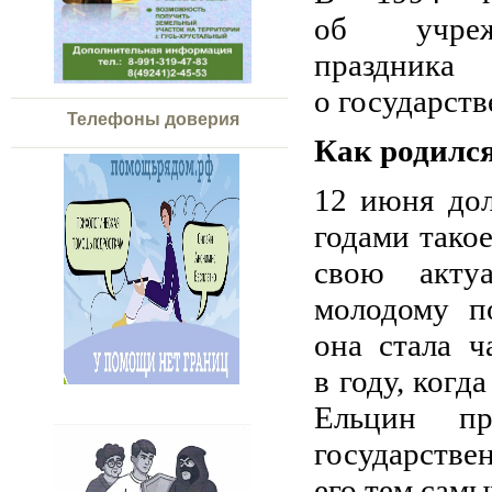
об учреж
праздник
о государств
Телефоны доверия
Как родилс
12 июня дол
годами тако
свою акту
молодому п
она стала ч
в году, когд
Ельцин пр
государстве
его тем сам