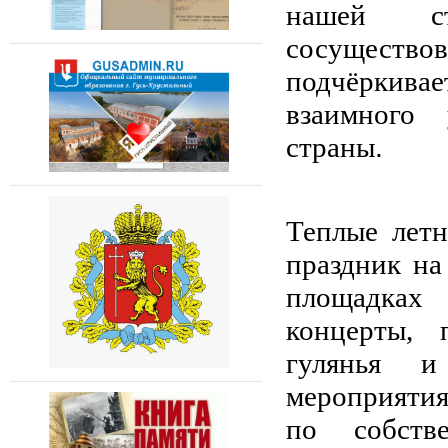
нашей ст
сосущество
подчёркив
взаимного
страны
.
Теплые летн
праздник на
площадках
концерты, 
гулянья и
мероприя
по собств