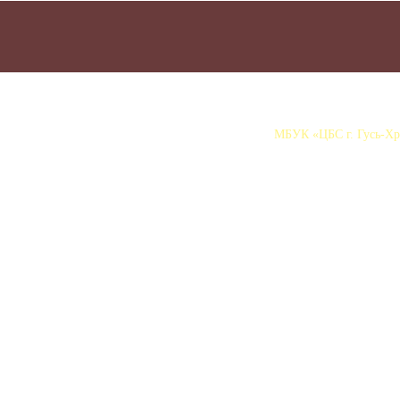
МБУК «ЦБС г. Гусь-Хру