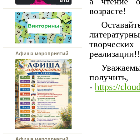
а чтение 
возрасте!
Оставай
литературн
творчески
реализации!!
Афиша мероприятий
Уважаемы
получи
https://clo
-
Афиша мероприятий