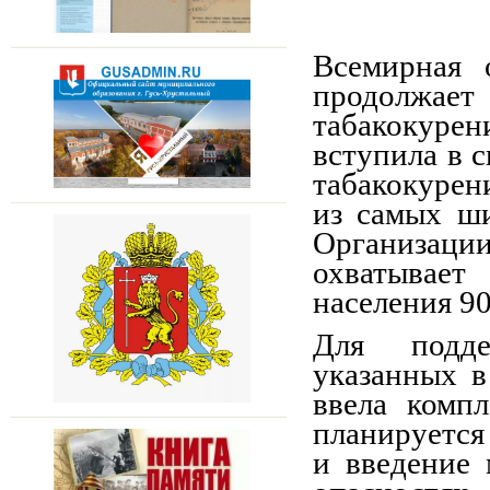
Всемирная 
продолжа
табакокурен
вступила в 
табакокурен
из самых ш
Организац
охватывае
населения 90
Для подде
указанных в
ввела комп
планируется
и введение 