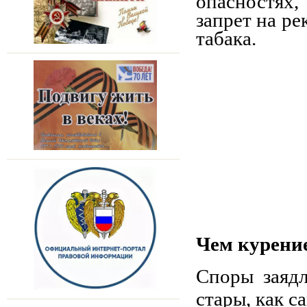
опасностях
запрет на ре
табака.
Чем курени
Споры заяд
стары, как с