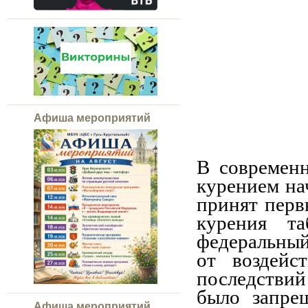
Афиша мероприятий
В современ
курением нач
принят перв
курения т
федеральный
от воздейс
последствий
было запре
Афиша мероприятий