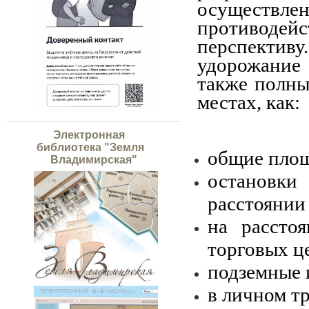
осуществл
противодейс
перспекти
удорожание 
также полны
местах, как:
Электронная
библиотека "Земля
общие площ
Владимирская"
остановк
расстоянии 
на рассто
торговых ц
подземные 
в личном т