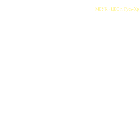
МБУК «ЦБС г. Гусь-Хру