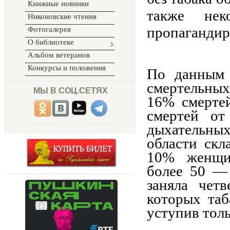
Книжные новинки
также нек
Никоновские чтения
пропагандир
Фотогалерея
О библиотеке
Альбом ветеранов
Конкурсы и положения
По данным 
смертельных 
МЫ В СОЦ.СЕТЯХ
16% смерте
смертей от
дыхательны
области скл
10% женщи
более 50 —
заняла чет
которых таб
уступив тол