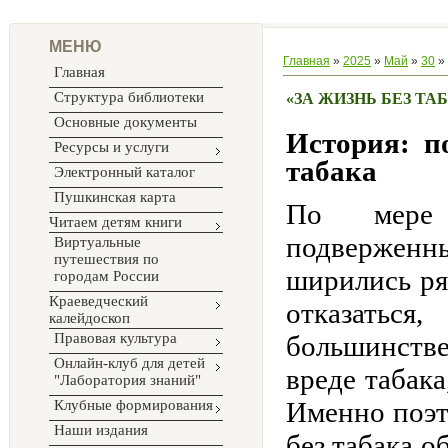
МЕНЮ
Главная
»
2025
»
Май
»
30
» 
Главная
Структура библиотеки
«ЗА ЖИЗНЬ БЕЗ ТА
Основные документы
История: п
Ресурсы и услуги
табака
Электронный каталог
Пушкинская карта
По мере 
Читаем детям книги
подверженн
Виртуальные
путешествия по
ширились ря
городам России
Краеведческий
отказаться
калейдоскоп
Правовая культура
большинстве
Онлайн-клуб для детей
вреде табак
"Лаборатория знаний"
Именно поэт
Клубные формирования
Наши издания
без табака о