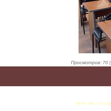
Просмотров
:
70
МБУК «ЦБС г. Гусь-Хру