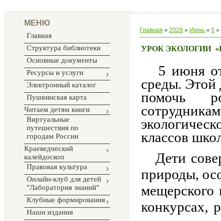
МЕНЮ
Главная
»
2026
»
Июнь
»
5
» 
Главная
Структура библиотеки
УРОК ЭКОЛОГИИ «
Основные документы
5 июня отм
Ресурсы и услуги
среды. Этой
Электронный каталог
помочь ро
Пушкинская карта
сотрудник
Читаем детям книги
Виртуальные
экологичес
путешествия по
классов шко
городам России
Краеведческий
Дети совер
калейдоскоп
Правовая культура
природы, ос
Онлайн-клуб для детей
мещерского 
"Лаборатория знаний"
Клубные формирования
конкурсах, р
Наши издания