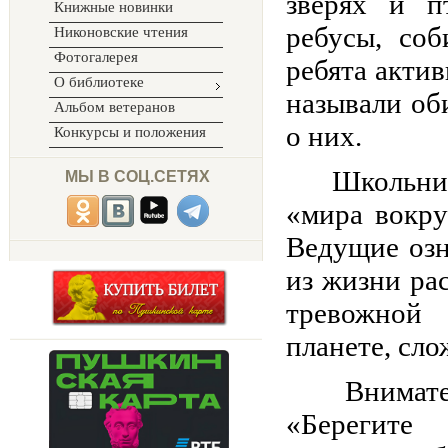
зверях и п
Книжные новинки
ребусы, со
Никоновские чтения
Фотогалерея
ребята акти
О библиотеке
называли об
Альбом ветеранов
о них.
Конкурсы и положения
Школьники 
МЫ В СОЦ.СЕТЯХ
«мира вокру
Ведущие оз
из жизни ра
тревожной 
планете, сло
Вниматель
«Берегите