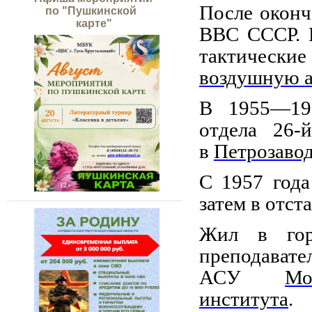
После оконч
по "Пушкинской
карте"
ВВС СССР. 
тактическ
воздушную 
В 1955—19
отдела 26
в
Петрозавод
С 1957 года
затем в отста
Жил в гор
препода
АСУ
Мо
института
.