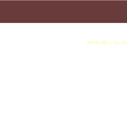
МБУК «ЦБС г. Гусь-Хру