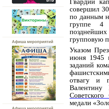
Гвардии ка
совершил 30
по данным н
группе 4 
позднейших
групповую п
Афиша мероприятий
Указом Пре
июня 1945 
заданий ком
фашистскими
отвагу и г
Валентину 
Советского
медали «Золо
Афиша мероприятий