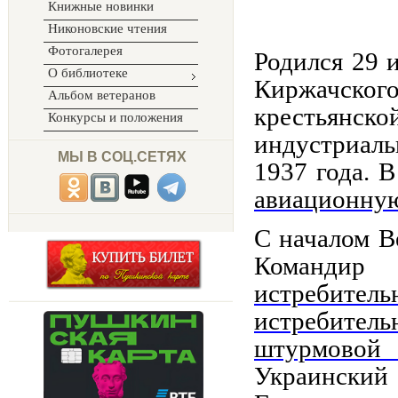
Книжные новинки
Никоновские чтения
Фотогалерея
Родился 29 
О библиотеке
Киржачско
Альбом ветеранов
крестьянск
Конкурсы и положения
индустриал
МЫ В СОЦ.СЕТЯХ
1937 года. 
авиационну
С началом В
Командир
истребител
истребител
штурмовой 
Украински