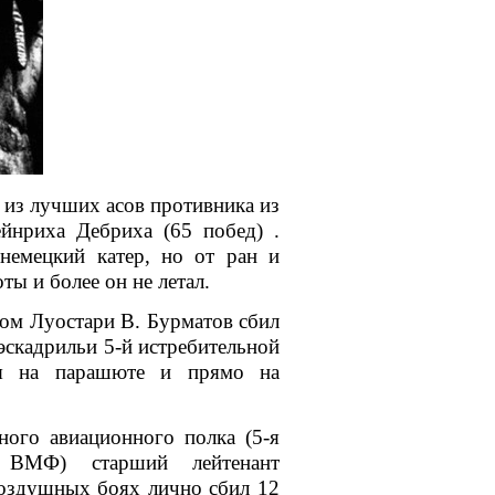
 из лучших асов противника из
йнриха Дебриха (65 побед) .
немецкий катер, но от ран и
ты и более он не летал.
ром Луостари
В. Бурматов сбил
 эскадрильи
5-й истребительной
ся на
парашюте
и прямо на
ного авиационного полка (
5-я
С ВМФ
) старший лейтенант
воздушных боях лично сбил 12