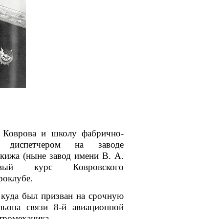
3 Коврова и
школу фабрично-
 диспетчером на заводе
ркижа
(ныне завод имени
В. А.
ый курс Ковровского
роклубе
.
 куда был призван на срочную
льона
связи 8-й авиационной
тромеханика.