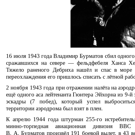
16 июля 1943 года Владимир Бурматов сбил одного
сражавшихся на севере — фельдфебеля Ханса Хе
Тяжело раненого Дебриха нашёл и спас в море 
переохлаждения его пришлось списать с лётной рабо
2 ноября 1943 года при отражении налёта на
аэрод
ещё одного аса лейтенанта Гюнтера Эйхорна из 9-й
эскадры
(7 побед), который успел выбросить
территории аэродрома был взят в плен.
К апрелю 1944 года штурман 255-го истребитель
минно-торпедная авиационная дивизия ВВ
В. А. Бурматов произвёл 191 боевой вылет, в 43 