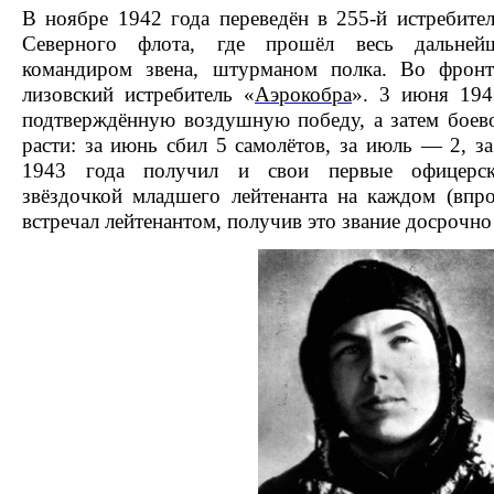
В ноябре 1942 года переведён в
255-й истребите
Северного флота, где прошёл весь дальней
командиром
звена
, штурманом полка. Во фрон
лизовский
истребитель «
Аэрокобра
». 3 июня 194
подтверждённую воздушную победу, а затем боево
расти: за июнь сбил 5 самолётов, за июль — 2, з
1943 года получил и свои первые офицерск
звёздочкой
младшего лейтенанта
на каждом (впро
встречал
лейтенантом
, получив это звание досрочно 