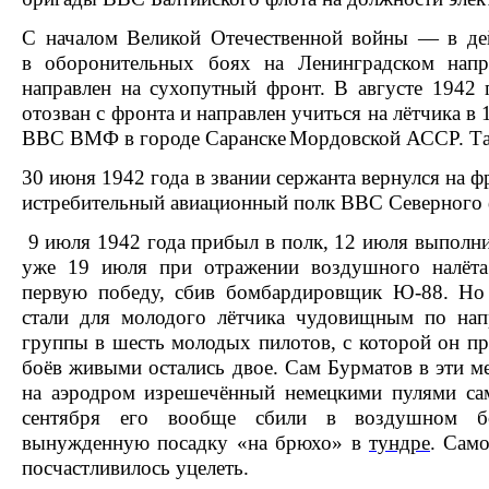
С началом
Великой Отечественной войны
— в дей
в
оборонительных боях на Ленинградском напр
направлен на сухопутный фронт. В августе 1942 
отозван с фронта и направлен учиться на лётчика в
ВВС ВМФ в городе
Саранске
Мордовской АССР
. Т
30 июня 1942 года в звании
сержанта
вернулся на ф
истребительный авиационный полк
ВВС
Северного 
9 июля 1942 года прибыл в полк, 12 июля выполни
уже 19 июля при отражении воздушного налёт
первую победу, сбив бомбардировщик
Ю-88
. Но
стали для молодого лётчика чудовищным по на
группы в шесть молодых пилотов, с которой он пр
боёв живыми остались двое. Сам Бурматов в эти 
на аэродром изрешечённый немецкими пулями сам
сентября его вообще сбили в воздушном 
вынужденную посадку «на брюхо» в
тундре
. Сам
посчастливилось уцелеть.