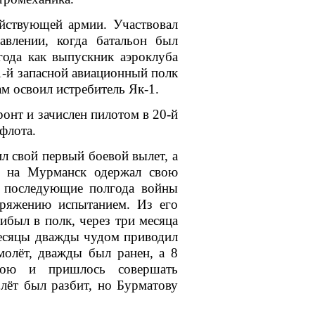
ствующей армии. Участвовал
авлении
, когда батальон был
года как выпускник аэроклуба
 1-й запасной авиационный полк
ам освоил истребитель
Як-1
.
ронт и зачислен пилотом в
20-й
флота
.
л свой первый боевой вылет, а
а на
Мурманск
одержал свою
 последующие полгода войны
пряжению испытанием. Из его
ибыл в полк, через три месяца
месяцы дважды чудом приводил
олёт, дважды был ранен, а 8
бою и пришлось совершать
олёт был разбит, но Бурматову