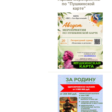
по "Пушкинской
карте"