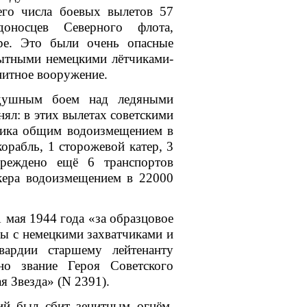
его числа боевых вылетов 57
доносцев Северного флота,
ре. Это были очень опасные
пытными немецкими лётчиками-
нитное вооружение.
здушным боем над ледяными
ял: в этих вылетах советскими
ника общим водоизмещением в
корабль
, 1
сторожевой катер
, 3
реждено ещё 6 транспортов
кера водоизмещением в 22000
 мая 1944 года «за образцовое
ы с немецкими захватчиками и
вардии старшему лейтенанту
ено звание
Героя Советского
я Звезда»
(N 2391).
ий
был сбит зенитным огнём,