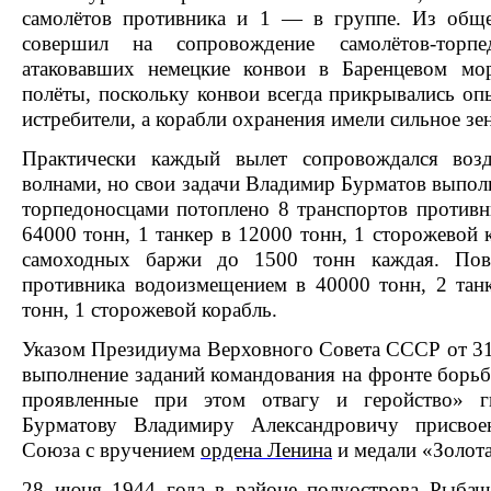
самолётов противника и 1 — в группе. Из общ
совершил на сопровождение самолётов-торпе
атаковавших немецкие конвои в Баренцевом мо
полёты, поскольку конвои всегда прикрывались о
истребители, а корабли охранения имели сильное зе
Практически каждый вылет сопровождался во
волнами, но свои задачи Владимир Бурматов выполн
торпедоносцами потоплено 8 транспортов против
64000 тонн, 1
танкер
в 12000 тонн, 1
сторожевой 
самоходных баржи до 1500 тонн каждая. Пов
противника водоизмещением в 40000 тонн, 2 тан
тонн, 1 сторожевой корабль.
Указом
Президиума Верховного Совета СССР
от 31
выполнение заданий командования на фронте борьб
проявленные при этом отвагу и геройство» г
Бурматову Владимиру Александровичу присво
Союза
с вручением
ордена Ленина
и
медали «Золота
28 июня 1944 года в районе полуострова
Рыбач