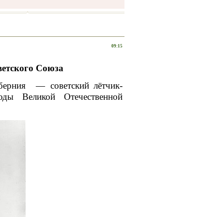
09:15
ветского Союза
берния
—
советский
лётчик-
оды
Великой Отечественной