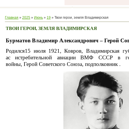
Главная
»
2025
»
Июнь
»
19
» Твои герои, земля Владимирская
ТВОИ ГЕРОИ, ЗЕМЛЯ ВЛАДИМИРСКАЯ
Бурматов Владимир Александрович – Герой Со
Родился
15 июля
1921
,
Ковров
,
Владимирская гу
ас
истребительной авиации
ВМФ СССР
в г
войны
,
Герой Советского Союза
,
подполковник
.