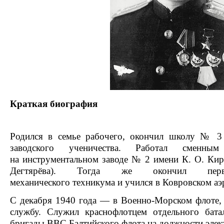
Краткая биография
Родился в семье рабочего, окончил школу № 
заводского ученичества
. Работал сменным
на
инструментальном заводе № 2 имени К. О. Ки
Дегтярёва
). Тогда же окончил перв
механического
техникума
и учился в Ковровском
аэ
С декабря 1940 года — в
Военно-Морском флоте
,
службу. Служил
краснофлотцем
отдельного
бата
бригады
ВВС Балтийского флота
на должности элек