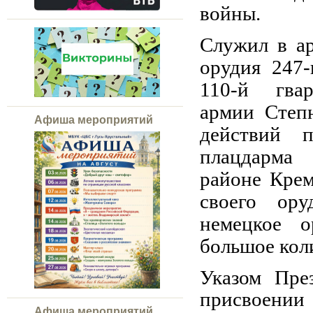
войны.
Служил в
а
орудия 247-
110-й гва
армии
Степ
Афиша мероприятий
действий
плацдарма
н
районе
Крем
своего ор
немецкое
о
большое коли
Указом Пре
присвоени
Афиша мероприятий