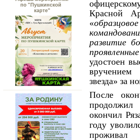
офицерском
по "Пушкинской
карте"
Красной А
«
образцо
командова
развитие бо
проявленны
удостоен вы
вручение
звезда»
за но
После окон
продолжил
окончил
Ряз
году
уволилс
прож