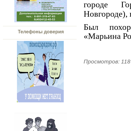
городе
Го
Новгороде), 
Был похор
Телефоны доверия
«
Марьина Р
Просмотров
:
118