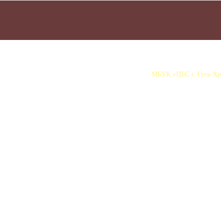
МБУК «ЦБС г. Гусь-Хру