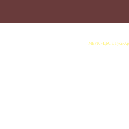
МБУК «ЦБС г. Гусь-Хру