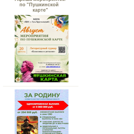
по "Пушкинской
карте"