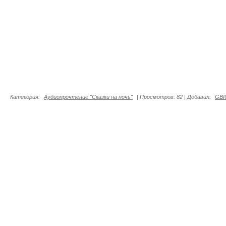
Категория
:
Аудиопрочтение "Сказки на ночь"
|
Просмотров
:
82
|
Добавил
:
GBI