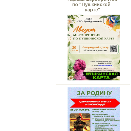
по "Пушкинской
карте"