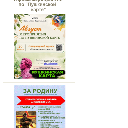
по "Пушкинской
карте"