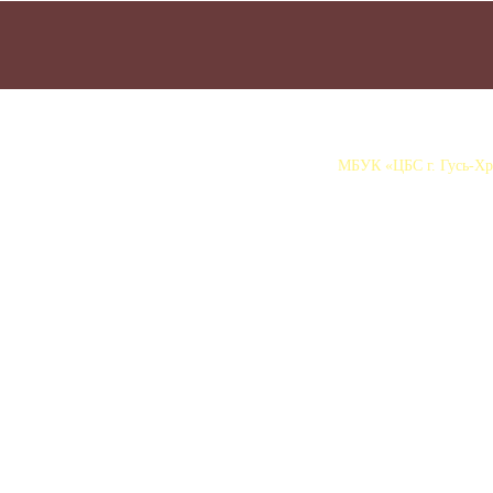
МБУК «ЦБС г. Гусь-Хру