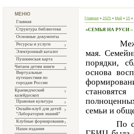
МЕНЮ
Главная
»
2025
»
Май
»
15
» 
Главная
Структура библиотеки
«СЕМЬЯ НА РУСИ 
Основные документы
Меж
Ресурсы и услуги
мая.
Семейн
Электронный каталог
Пушкинская карта
порядки, с
Читаем детям книги
основа вос
Виртуальные
путешествия по
формирован
городам России
становятся
Краеведческий
калейдоскоп
полноценн
Правовая культура
семьи и обще
Онлайн-клуб для детей
"Лаборатория знаний"
Клубные формирования
По с
Наши издания
ГБИЦ была