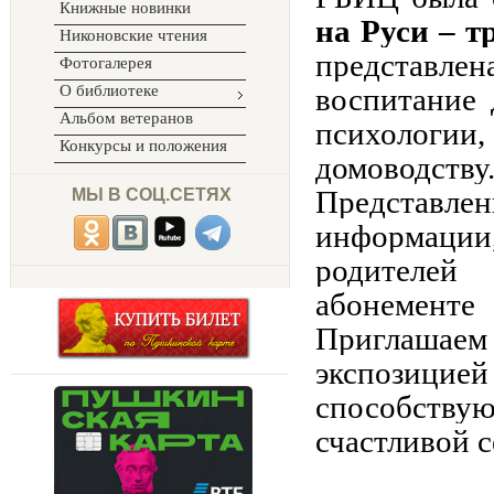
Книжные новинки
на Руси – т
Никоновские чтения
представле
Фотогалерея
О библиотеке
воспитание 
Альбом ветеранов
психологи
Конкурсы и положения
домоводству
Представле
МЫ В СОЦ.СЕТЯХ
информации
родителей
абонементе
Приглашаем
экспозиц
способст
счастливой с