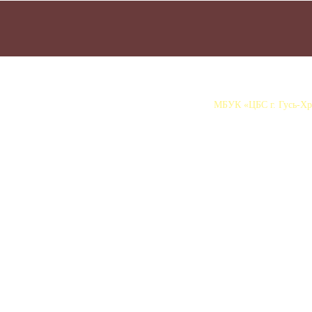
МБУК «ЦБС г. Гусь-Хру