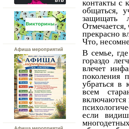
контакты с 
общаться, у
защищать л
Отмечается, 
прекрасно в
Что, несомне
Афиша мероприятий
В семье, гд
гораздо лег
влечет инф
поколения п
убраться в 
всем стар
включаются 
психологиче
если видиш
многодетны
Афиша мероприятий