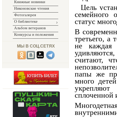
Книжные новинки
Цель устан
Никоновские чтения
семейного 
Фотогалерея
статус мног
О библиотеке
Альбом ветеранов
В современн
Конкурсы и положения
третьего, а 
не каждая
МЫ В СОЦ.СЕТЯХ
удивляются,
считают, ч
непозволит
папы же пр
много детей
укрепляют
сплоченной 
Многодетн
внутренними