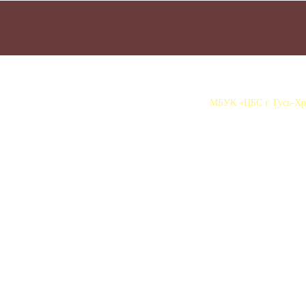
МБУК «ЦБС г. Гусь-Хру