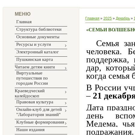
МЕНЮ
Главная
»
2025
»
Декабрь
»
Главная
Структура библиотеки
«СЕМЬИ ВОЛШЕБН
Основные документы
Семья зани
Ресурсы и услуги
человека. 
Электронный каталог
поддержка, 
Пушкинская карта
дар, которы
Читаем детям книги
Виртуальные
когда семья 
путешествия по
городам России
В России уч
Краеведческий
–
21 декабр
калейдоскоп
Правовая культура
Дата праздн
Онлайн-клуб для детей
день вспо
"Лаборатория знаний"
Медема, чья
Клубные формирования
подражания.
Наши издания