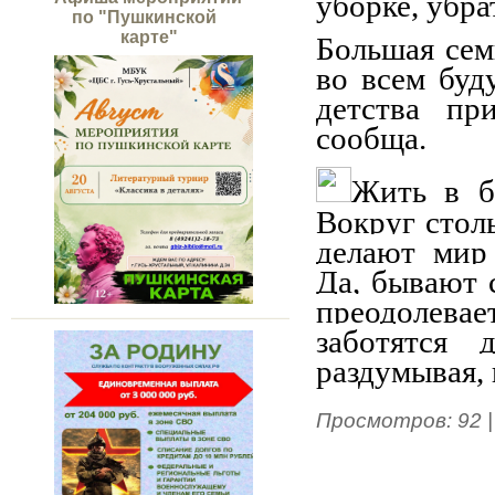
уборке, убра
по "Пушкинской
карте"
Большая семь
во всем буд
детства пр
сообща.
Жить в б
Вокруг стол
делают мир
Да, бывают 
преодолевае
заботятся
раздумывая,
Просмотров
:
92