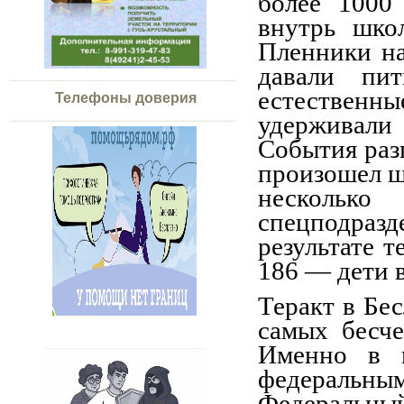
более 1000
внутрь шко
Пленники н
давали пит
естественн
Телефоны доверия
удерживал
События разв
произошел ш
несколько
спецподраз
результате т
186 — дети в
Теракт в Бе
самых бесч
Именно в 
федеральны
Федеральн