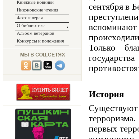
Книжные новинки
сентября в Б
Никоновские чтения
преступле
Фотогалерея
вспоминают в
О библиотеке
Альбом ветеранов
происходил
Конкурсы и положения
Только бл
МЫ В СОЦ.СЕТЯХ
государства
противостоят
История
Существуют 
терроризма
первых терр
античности,