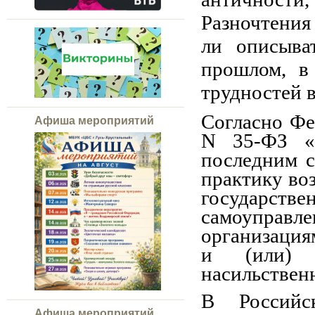
Разночтения
ли описыва
прошлом, в
трудностей 
Согласно Фе
Афиша мероприятий
N 35-ФЗ «
последним с
практику во
государст
самоупр
организация
и (или) 
насильствен
В Российс
Афиша мероприятий