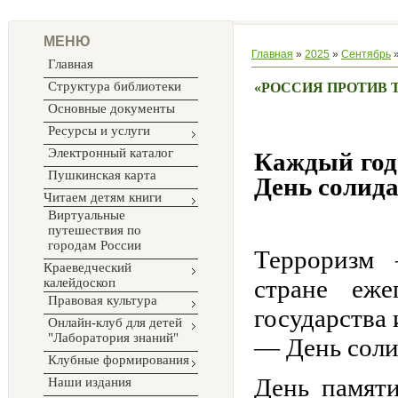
МЕНЮ
Главная
»
2025
»
Сентябрь
Главная
Структура библиотеки
«РОССИЯ ПРОТИВ Т
Основные документы
Ресурсы и услуги
Электронный каталог
Каждый год 
Пушкинская карта
День солида
Читаем детям книги
Виртуальные
путешествия по
городам России
Терроризм
Краеведческий
стране еже
калейдоскоп
Правовая культура
государства
Онлайн-клуб для детей
"Лаборатория знаний"
— День соли
Клубные формирования
День памят
Наши издания