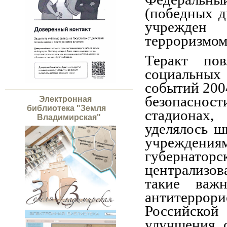
(победных д
учрежден
терроризмом
Теракт по
социальных
событий 200
безопасност
Электронная
библиотека "Земля
стадионах,
Владимирская"
уделялось ш
учреждени
губернато
централизов
такие важ
антитеррори
Российско
улучшения 