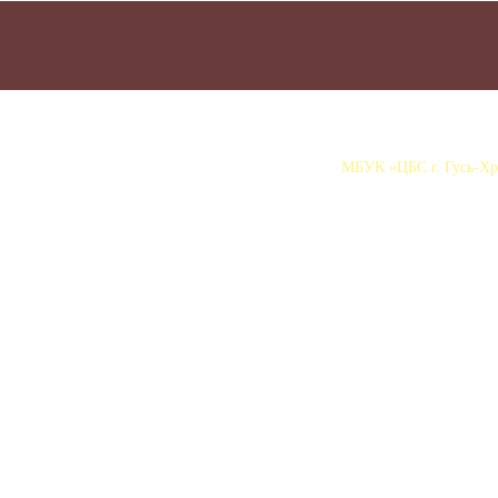
МБУК «ЦБС г. Гусь-Хру