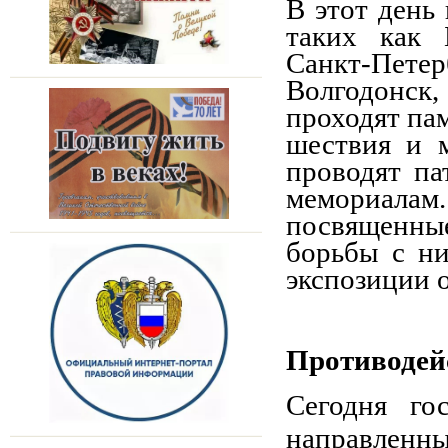
В этот день 
таких как 
Санкт-Пет
Волгодонск,
проходят па
шествия и 
проводят па
мемориалам
посвященн
борьбы с ни
экспозиции о
Противодей
Сегодня го
направленны