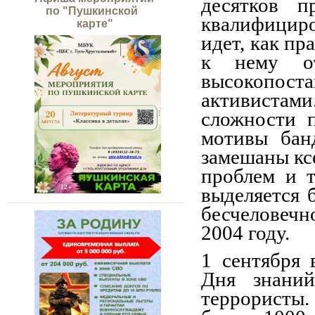
десятков п
по "Пушкинской
квалифициро
карте"
идет, как п
к нему от
высокопоста
активистами
сложности п
мотивы бан
замешаны кс
проблем и т
выделяется 
бесчеловечн
2004 году.
1 сентября 
Дня знани
террористы