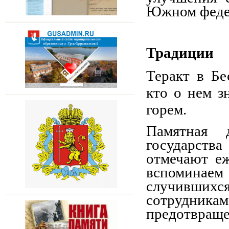
Южном федер
Традиции
Теракт в Бе
кто о нем з
горем.
Памятная 
государства
отмечают еж
вспоминае
случившихся
сотрудник
предотвраще