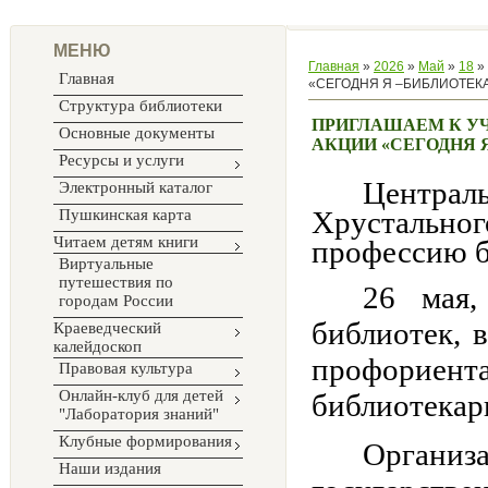
МЕНЮ
Главная
»
2026
»
Май
»
18
»
Главная
«СЕГОДНЯ Я –БИБЛИОТЕКА
Структура библиотеки
ПРИГЛАШАЕМ К У
Основные документы
АКЦИИ «СЕГОДНЯ 
Ресурсы и услуги
Централ
Электронный каталог
Хрустальн
Пушкинская карта
Читаем детям книги
профессию б
Виртуальные
путешествия по
26 мая,
городам России
библиотек, 
Краеведческий
калейдоскоп
профорие
Правовая культура
Онлайн-клуб для детей
библиотекар
"Лаборатория знаний"
Клубные формирования
Органи
Наши издания