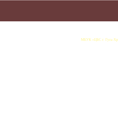
МБУК «ЦБС г. Гусь-Хру