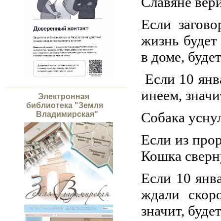
Славяне вери
Если загово
жизнь будет
в доме, буде
Если 10 янв
инеем, значи
Электронная
библиотека "Земля
Собака уснула
Владимирская"
Если из про
Кошка сверну
Если 10 янв
ждали скоро
значит, буде