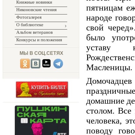
Книжные новинки
пятницам еж
Никоновские чтения
народе гово
Фотогалерея
О библиотеке
свой черед»
Альбом ветеранов
было употр
Конкурсы и положения
уставу н
МЫ В СОЦ.СЕТЯХ
Рождестве
Масленицы.
Домочадцев
праздничн
домашние де
столом. Все
человека, э
поводу гов