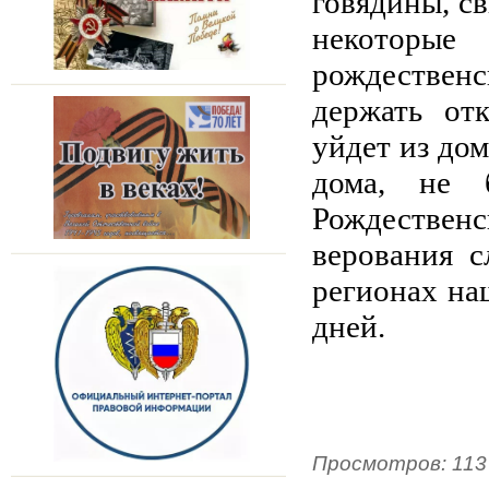
говядины, с
некоторы
рождествен
держать от
уйдет из дом
дома, не 
Рождествен
верования с
регионах на
дней.
Просмотров
:
113