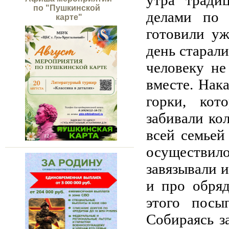
утра тради
по "Пушкинской
делами по х
карте"
готовили уж
день старали
человеку не
вместе. Нак
горки, кот
забивали ко
всей семьей
осуществило
завязывали и
и про обря
этого посы
Собираясь з