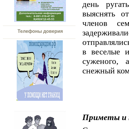
день ругать
выяснять о
членов се
задержив
Телефоны доверия
отправлялись
в веселые 
суженого, 
снежный ком:
Приметы и 