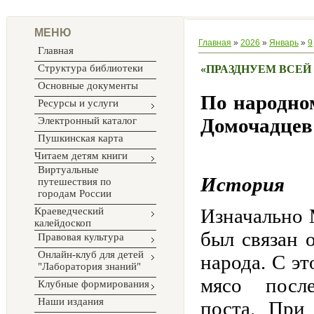
МЕНЮ
Главная
»
2026
»
Январь
»
9
Главная
Структура библиотеки
«ПРАЗДНУЕМ ВСЕЙ
Основные документы
По народно
Ресурсы и услуги
Домочадцев 
Электронный каталог
Пушкинская карта
Читаем детям книги
Виртуальные
История
путешествия по
городам России
Изначально 
Краеведческий
калейдоскоп
был связан 
Правовая культура
Онлайн-клуб для детей
народа. С э
"Лаборатория знаний"
мясо после
Клубные формирования
Наши издания
поста. При