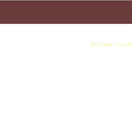
МБУК «ЦБС г. Гусь-Хру