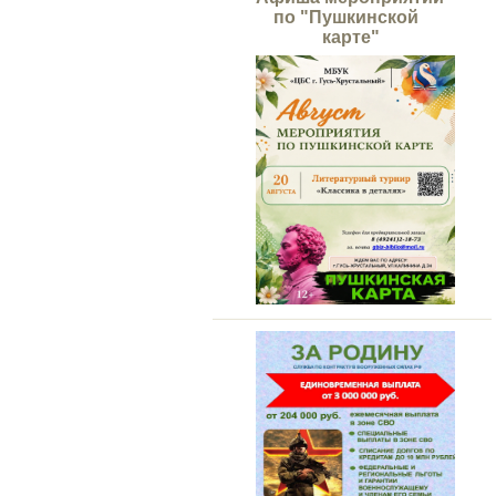
по "Пушкинской
карте"