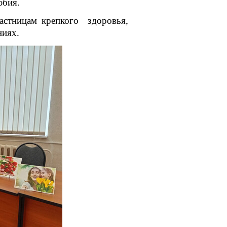
юбия.
стницам крепкого здоровья,
ниях.