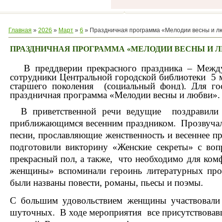
Главная
»
2026
»
Март
»
6
» Праздничная программа «Мелодии весны и л
ПРАЗДНИЧНАЯ ПРОГРАММА «МЕЛОДИИ ВЕСНЫ И 
В преддверии прекрасного праздника – Межд
сотрудники Центральной городской библиотеки 5 
старшего поколения (социальный фонд). Для г
праздничная программа «
Мелодии весны и любви
».
В приветственной речи ведущие поздравил
приближающимся весенним праздником. Прозвучал
песни, прославляющие женственность и весеннее 
подготовили викторину «Женские секреты» с воп
прекрасный пол, а также, что необходимо для ком
женщины» вспоминали героинь литературных прои
были названы повести, романы, пьесы и поэмы.
С большим удовольствием женщины участвовали
шуточных. В ходе мероприятия все присутствова