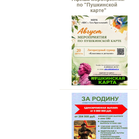
по "Пушкинской
карте"