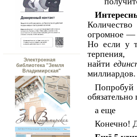
получит
Интересн
Количество
огромное — 
Но если у т
терп
Электронная
найти
единс
библиотека "Земля
Владимирская"
миллиардов.
Попробуй
обязательно
а еще
Конечно! 