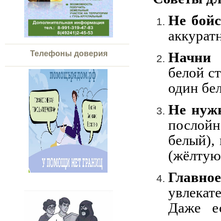
Не бойс
аккурат
Начни 
Телефоны доверия
белой с
один бе
Не нужн
послой
белый),
(жёлтую
Главно
увлекат
Даже е