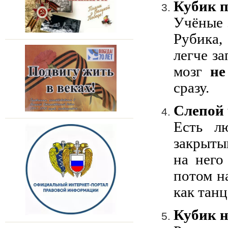
Кубик п
Учёные 
Рубика
легче з
мозг
не
сразу.
Слепой
Есть л
закрыты
на него
потом н
как танц
Кубик н