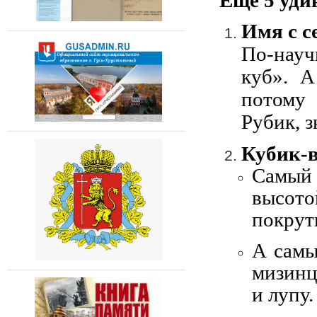
Ещё 5 уди
Имя с с
По-нау
куб». А
потому 
Рубик, 
Кубик-
Самый
высото
покрут
А самы
мизинц
и лупу.