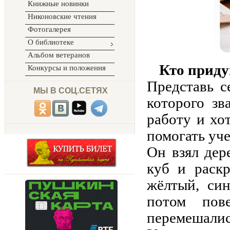
Книжные новинки
Никоновские чтения
Фотогалерея
О библиотеке
Альбом ветеранов
Кто приду
Конкурсы и положения
Представь с
МЫ В СОЦ.СЕТЯХ
которого з
работу и хо
помогать уч
Он взял дер
куб и раскр
жёлтый, си
потом пов
перемешалис