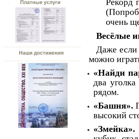
Рекорд 
Платные услуги
(Попроб
очень щ
Весёлые и
Даже если 
Наши достижения
можно играт
«Найди па
два уголка
рядом.
«Башня».
П
высокий сто
«Змейка».
кубик ста