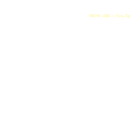
МБУК «ЦБС г. Гусь-Хру