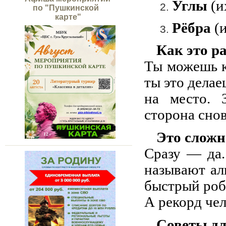
Углы
(и
по "Пушкинской
карте"
Рёбра
(и
Как это р
Ты можешь к
ты это делае
на место. 
сторона снов
Это сложн
Сразу — да.
называют ал
быстрый робо
А рекорд че
Советы д