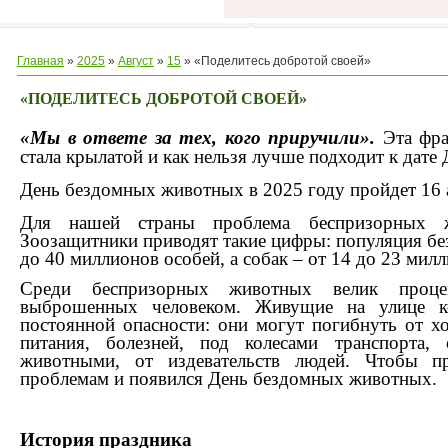
Главная
»
2025
»
Август
»
15
» «Поделитесь добротой своей»
«ПОДЕЛИТЕСЬ ДОБРОТОЙ СВОЕЙ»
«Мы в ответе за тех, кого приручили».
Эта фра
стала крылатой и как нельзя лучше подходит к дат
День бездомных животных в 2025 году пройдет 16 а
Для нашей страны проблема беспризорных ж
Зоозащитники приводят такие цифры: популяция бе
до 40 миллионов особей, а собак – от 14 до 23 мил
Среди беспризорных животных велик проце
выброшенных человеком. Живущие на улице к
постоянной опасности: они могут погибнуть от хо
питания, болезней, под колесами транспорта,
животными, от издевательств людей. Чтобы п
проблемам и появился День бездомных животных.
История праздника