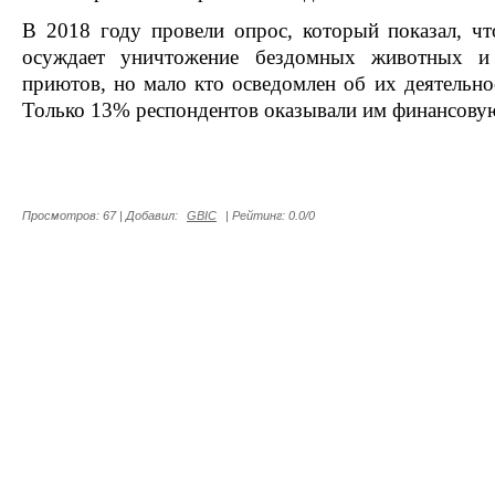
В 2018 году провели опрос, который показал, ч
осуждает уничтожение бездомных животных и
приютов, но мало кто осведомлен об их деятельн
Только 13% респондентов оказывали им финансову
Просмотров
:
67
|
Добавил
:
GBIC
|
Рейтинг
:
0.0
/
0