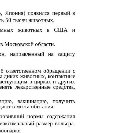
о, Япония) появился первый в
сь 50 тысяч животных.
здомных животных в США и
в Московской области.
н, направленный на защиту
Об ответственном обращении с
а диких животных, контактные
частвующим в цирках и других
нять лекарственные средства,
цию, вакцинацию, получить
щают в места обитания.
ановивший нормы содержания
максимальный размер вольера.
зоопарке.