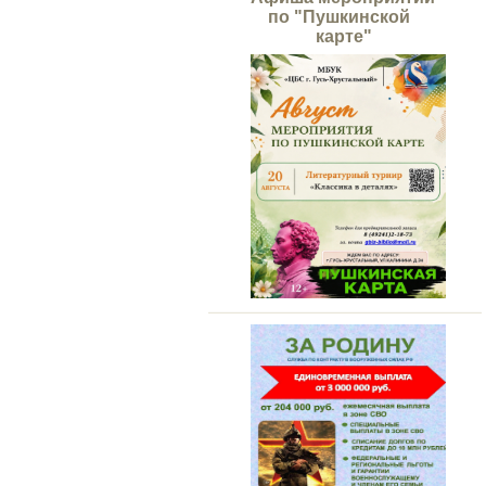
по "Пушкинской
карте"