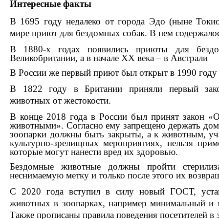
Интересные факты
В 1695 году недалеко от города Эдо (ныне Токи
мире приют для бездомных собак. В нем содержало
В 1880-х годах появились приюты для бе
Великобритании, а в начале XX века – в Австрали
В России же первый приют был открыт в 1990 году 
В 1822 году в Британии приняли первый зако
животных от жестокости.
В конце 2018 года в России был принят закон «
животными». Согласно ему запрещено держать дом
зоопарки должны быть закрыты, а к животным, у
культурно-зрелищных мероприятиях, нельзя приме
которые могут нанести вред их здоровью.
Бездомные животные должны пройти стерилиза
неснимаемую метку и только после этого их возвра
С 2020 года вступил в силу новый ГОСТ, уст
животных в зоопарках, например минимальный и 
Также прописаны правила поведения посетителей в 