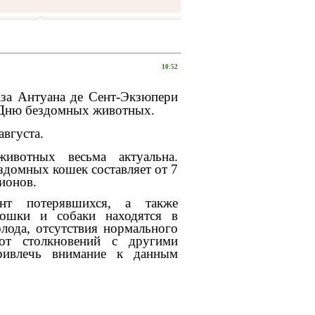
10:52
за Антуана де Сент-Экзюпери
е Дню бездомных животных.
вгуста.
ивотных весьма актуальна.
здомных кошек составляет от 7
лионов.
нт потерявшихся, а также
ошки и собаки находятся в
лода, отсутствия нормального
 от столкновений с другими
ривлечь внимание к данным