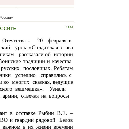
 России»
ОССИИ»
14:04
ка Отечества - 20 февраля в
ский урок «Солдатская слава
никам рассказали об истории
Воинские традиции и качества
русских пословицах. Ребятам
ьники успешно справились с
ны во многих сказках, ведущие
датского вещмешка». Узнали
й армии, отвечая на вопросы
нт в отставке Рыбин В.Е. –
 СВО и гвардии рядовой Белов
 важном в их жизни времени