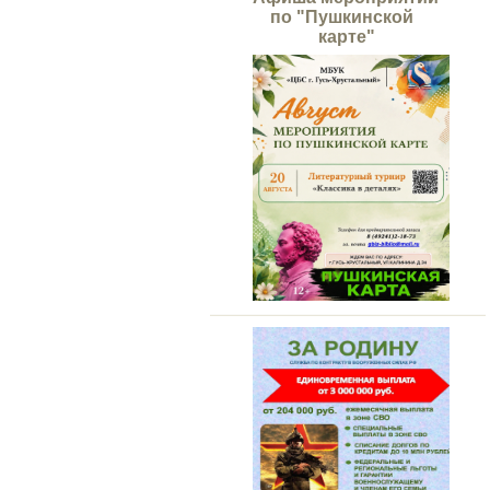
по "Пушкинской
карте"