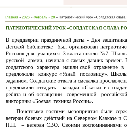
Главная
»
2026
»
Февраль
»
20
» Патриотический урок «Солдатская слава
ПАТРИОТИЧЕСКИЙ УРОК «СОЛДАТСКАЯ СЛАВА Р
В преддверии праздничной даты - Дня защитни
Детской библиотеке был организован патриотиче
России» для учащихся 3 класса школы №7. Школь
русской армии, начиная с самых давних времен. 
солдатского характера нашли своё отражение в 
предложили конкурс «Узнай пословицу». Школ
заданием. Солдатские отвага и смекалка прославле
предложили отгадать загадки «Сказки из сол
ребята и об оснащении современной российско
викторины «Боевая техника России».
Почетными гостями мероприятия были сержа
ветеран боевых действий на Северном Кавказе и
П.П. – ветеран СВО.
Своими воспоминаниями о