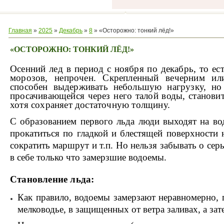
Главная
»
2025
»
Декабрь
»
8
» «Осторожно: тонкий лёд!»
«ОСТОРОЖНО: ТОНКИЙ ЛЁД!»
Осенний лед в период с ноября по декабрь, то ес
морозов, непрочен. Скрепленный вечерним и
способен выдерживать небольшую нагрузку, но
просачивающейся через него талой воды, станови
хотя сохраняет достаточную толщину.
С образованием первого льда люди выходят на в
прокатиться по гладкой и блестящей поверхности н
сократить маршрут и т.п. Но нельзя забывать о сер
в себе только что замерзшие водоемы.
Становление льда:
Как правило, водоемы замерзают неравномерно, по
мелководье, в защищенных от ветра заливах, а зат