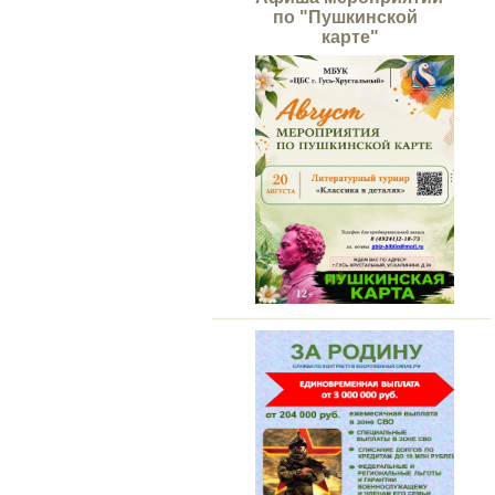
по "Пушкинской
карте"