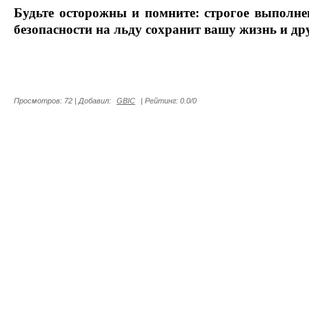
Будьте осторожны и помните: строгое выполне
безопасности на льду сохранит вашу жизнь и др
Просмотров
:
72
|
Добавил
:
GBIC
|
Рейтинг
:
0.0
/
0