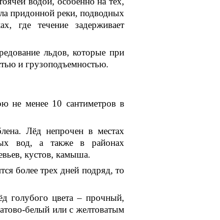
стоячей водой, особенно на тех,
усла придонной реки, подводных
ах, где течение задерживает
редование льдов, которые при
стью и грузоподъемностью.
ою не менее 10 сантиметров в
лена. Лёд непрочен в местах
ых вод, а также в районах
евьев, кустов, камыша.
ся более трех дней подряд, то
ёд голубого цвета – прочный,
матово-белый или с желтоватым